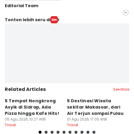
Editorial Team
Editor
Tonton lebih seru di
Ach. Hidayat Alsair
Editor
Aan Pranata
Related Articles
See More
5 Tempat Nongkrong
5 Destinasi Wisata
5
Asyik di Sidrap, Ada
sekitar Makassar, dari
M
Pizza hingga Kafe Hits!
Air Terjun sampai Pulau
J
05 Agu 2026, 10:27 WIB
01 Agu 2026, 17:05 WIB
B
01
Travel
Travel
Tr