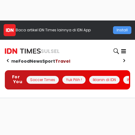
Baca artikel
IDN Times
lainnya di IDN App
Install
SULSEL
Home
Food
News
Sport
Travel
For
Soccer Times
Yuk Pilih !
Iklanin di IDN
INSI
You