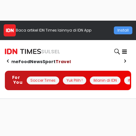
Baca artikel
IDN Times
lainnya di IDN App
Install
SULSEL
Home
Food
News
Sport
Travel
For
Soccer Times
Yuk Pilih !
Iklanin di IDN
INSI
You