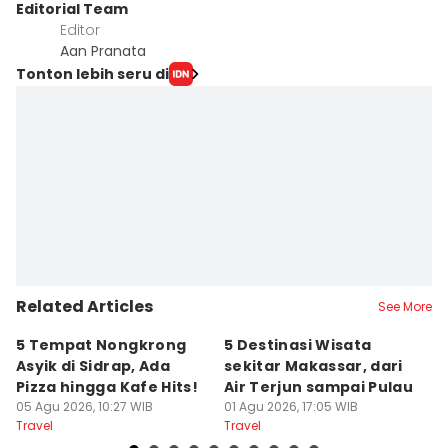
Editorial Team
Editor
Aan Pranata
Tonton lebih seru di
Related Articles
See More
5 Tempat Nongkrong
5 Destinasi Wisata
5
Asyik di Sidrap, Ada
sekitar Makassar, dari
M
Pizza hingga Kafe Hits!
Air Terjun sampai Pulau
J
05 Agu 2026, 10:27 WIB
01 Agu 2026, 17:05 WIB
B
01
Travel
Travel
Tr