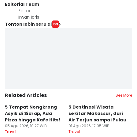
Editorial Team
Editor
Irwan Idris
Tonton lebih seru di
Related Articles
See More
5 Tempat Nongkrong
5 Destinasi Wisata
5
Asyik di Sidrap, Ada
sekitar Makassar, dari
M
Pizza hingga Kafe Hits!
Air Terjun sampai Pulau
J
05 Agu 2026, 10:27 WIB
01 Agu 2026, 17:05 WIB
B
01
Travel
Travel
Tr