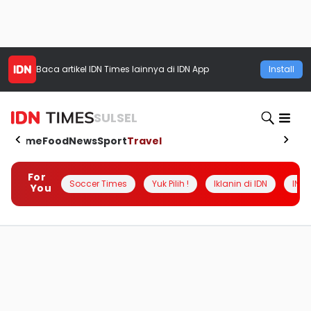
Baca artikel
IDN Times
lainnya di IDN App
Install
SULSEL
Home
Food
News
Sport
Travel
For
Soccer Times
Yuk Pilih !
Iklanin di IDN
INSI
You