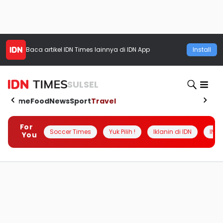
Baca artikel
IDN Times
lainnya di IDN App
Install
SULSEL
Home
Food
News
Sport
Travel
For
Soccer Times
Yuk Pilih !
Iklanin di IDN
INSI
You