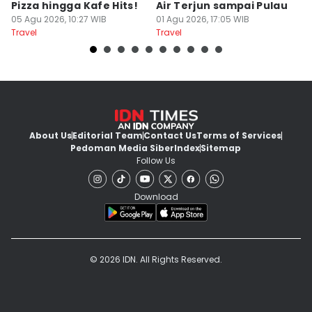
Pizza hingga Kafe Hits!
Air Terjun sampai Pulau
J
05 Agu 2026, 10:27 WIB
01 Agu 2026, 17:05 WIB
B
01
Travel
Travel
Tr
About Us
Editorial Team
Contact Us
Terms of Services
Pedoman Media Siber
Index
Sitemap
Follow Us
Download
© 2026 IDN. All Rights Reserved.