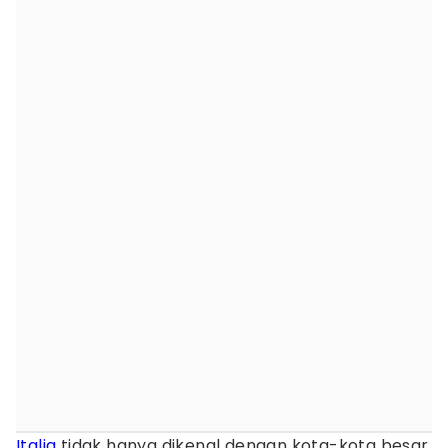
Italia
tidak hanya dikenal dengan kota-kota besar