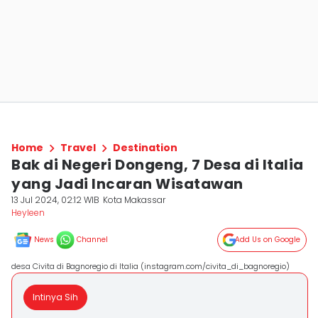
Home
Travel
Destination
Bak di Negeri Dongeng, 7 Desa di Italia
yang Jadi Incaran Wisatawan
13 Jul 2024, 02:12 WIB
Kota Makassar
Heyleen
News
Channel
Add Us on Google
desa Civita di Bagnoregio di Italia (instagram.com/civita_di_bagnoregio)
Intinya Sih