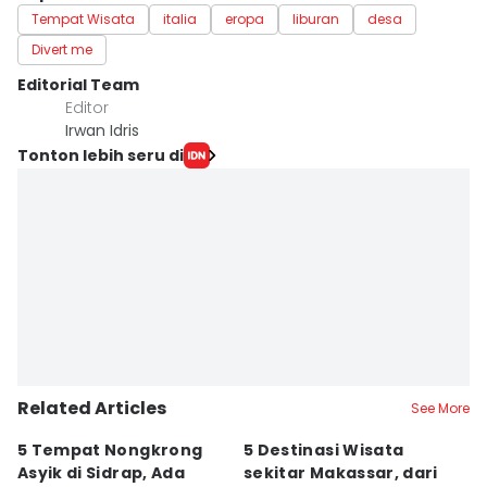
Tempat Wisata
italia
eropa
liburan
desa
Divert me
Editorial Team
Editor
Irwan Idris
Tonton lebih seru di
Related Articles
See More
5 Tempat Nongkrong
5 Destinasi Wisata
5
Asyik di Sidrap, Ada
sekitar Makassar, dari
M