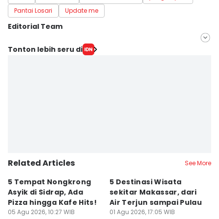
Pantai Losari
Update me
Editorial Team
Editor
Tonton lebih seru di
Ach. Hidayat Alsair
Editor
Aan Pranata
Related Articles
See More
5 Tempat Nongkrong
5 Destinasi Wisata
5
Asyik di Sidrap, Ada
sekitar Makassar, dari
M
Pizza hingga Kafe Hits!
Air Terjun sampai Pulau
J
05 Agu 2026, 10:27 WIB
01 Agu 2026, 17:05 WIB
B
01