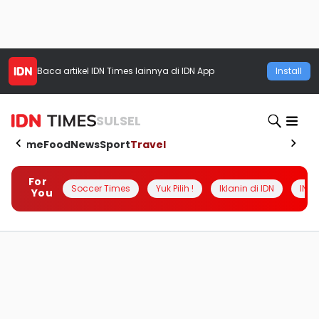
Baca artikel
IDN Times
lainnya di IDN App
Install
SULSEL
Home
Food
News
Sport
Travel
For
Soccer Times
Yuk Pilih !
Iklanin di IDN
INSI
You