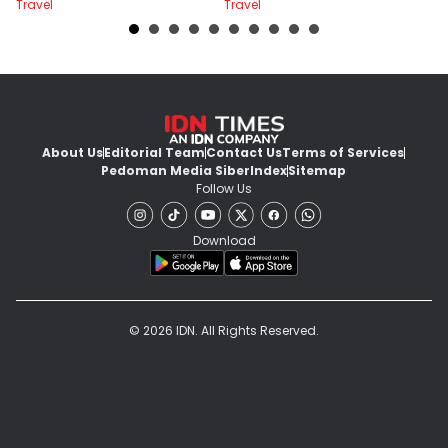
Travel
Travel
Tr
About Us
Editorial Team
Contact Us
Terms of Services
Pedoman Media Siber
Index
Sitemap
Follow Us
Download
© 2026 IDN. All Rights Reserved.