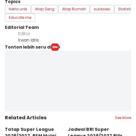
Topics
fakta unik
Atap Seng
Atap Rumah
sulawesi
Statistik
Educate me
Editorial Team
Editor
Irwan Idris
Tonton lebih seru di
Related Articles
See More
Tatap Super League
Jadwal BRI Super
Pr
2026/2027, PSM Mulai
League 2026/2027 Rilis,
J