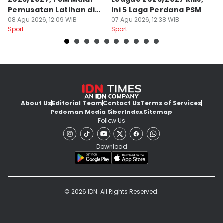
Pemusatan Latihan di
Ini 5 Laga Perdana PSM
M
Jogja
08 Agu 2026, 12:09 WIB
07 Agu 2026, 12:38 WIB
04
Sport
Sport
Sp
About Us
Editorial Team
Contact Us
Terms of Services
Pedoman Media Siber
Index
Sitemap
Follow Us
Download
© 2026 IDN. All Rights Reserved.