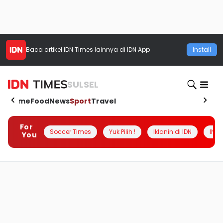
Baca artikel
IDN Times
lainnya di IDN App
Install
SULSEL
Home
Food
News
Sport
Travel
For
Soccer Times
Yuk Pilih !
Iklanin di IDN
INSI
You