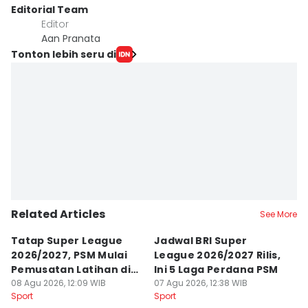
Editorial Team
Editor
Aan Pranata
Tonton lebih seru di
Related Articles
See More
Tatap Super League
Jadwal BRI Super
Pr
2026/2027, PSM Mulai
League 2026/2027 Rilis,
J
Pemusatan Latihan di
Ini 5 Laga Perdana PSM
M
Jogja
08 Agu 2026, 12:09 WIB
07 Agu 2026, 12:38 WIB
04
Sport
Sport
Sp