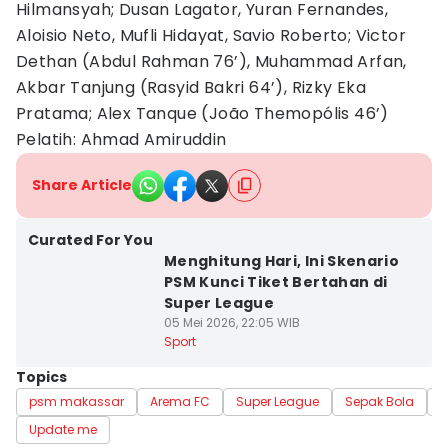
Hilmansyah; Dusan Lagator, Yuran Fernandes,
Aloisio Neto, Mufli Hidayat, Savio Roberto; Victor
Dethan (Abdul Rahman 76’), Muhammad Arfan,
Akbar Tanjung (Rasyid Bakri 64’), Rizky Eka
Pratama; Alex Tanque (João Themopólis 46’)
Pelatih: Ahmad Amiruddin
Share Article
Curated For You
Menghitung Hari, Ini Skenario
PSM Kunci Tiket Bertahan di
Super League
05 Mei 2026, 22:05 WIB
Sport
Topics
psm makassar
Arema FC
Super League
Sepak Bola
m
Update me