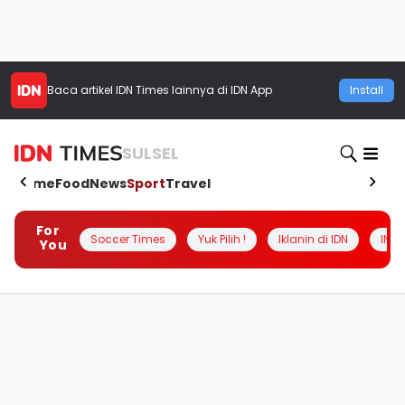
Baca artikel
IDN Times
lainnya di IDN App
Install
SULSEL
Home
Food
News
Sport
Travel
For
Soccer Times
Yuk Pilih !
Iklanin di IDN
INSI
You