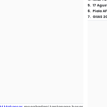
5
.
17 Agus
6
.
Piala A
7
.
GIIAS 2
M Makassar
menghadapi tantangan besar