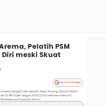
Arema, Pelatih PSM
 Diri meski Skuat
r
Add Us on Google
iruddin (tengah) dan pemain Akbar Tanjung (kanan) dalam
n ke-32 BRI Super League 2025/2026 melawan Arema FC
l PSM Makassar/Sulaiman Karim)