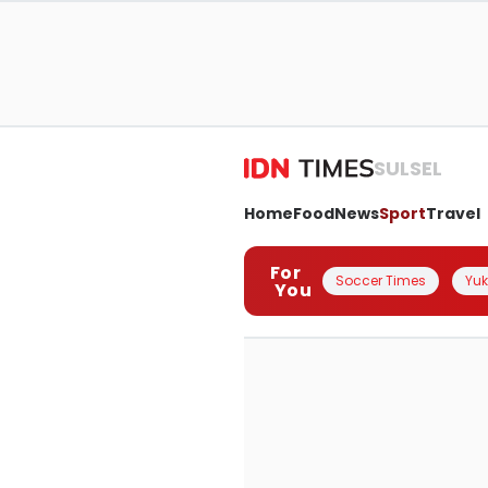
SULSEL
Home
Food
News
Sport
Travel
For
Soccer Times
Yuk 
You