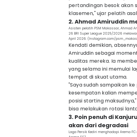
pertandingan besok akan s
klasemen," ujar pelatih asa
2. Ahmad Amiruddin me
Asisten pelatih PSM Makassar, Ahmad Am
26 BRI Super League 2025/2026 melawan P
April 2026. (Instagram.com/psm_makas
Kendati demikian, absenny
Amiruddin sebagai moment
kualitas mereka. Ia membe
yang selama ini memulai l
tempat di skuat utama.
"Saya sudah sampaikan ke
kesempatan kalian memperli
posisi starting maksudnya,"
bisa melakukan rotasi lan
3. Poin penuh di Kanju
akan dari degradasi
Laga Persik Kediri menghadapi Arema FC d