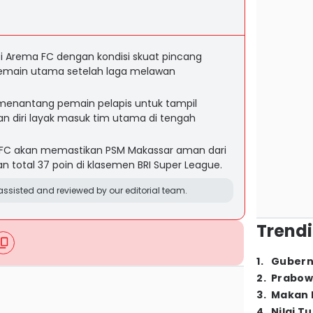
 Arema FC dengan kondisi skuat pincang
pemain utama setelah laga melawan
menantang pemain pelapis untuk tampil
 diri layak masuk tim utama di tengah
C akan memastikan PSM Makassar aman dari
total 37 poin di klasemen BRI Super League.
ssisted and reviewed by our editorial team.
Trendi
1
.
Gubern
2
.
Prabow
3
.
Makan B
4
.
Nilai T