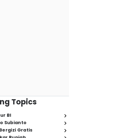
ng Topics
ur BI
o Subianto
ergizi Gratis
ukar Rupiah