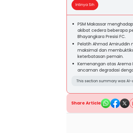
Intinya Sih
PSM Makassar menghadapi
akibat cedera beberapa 
Bhayangkara Presisi FC.
Pelatih Ahmad Amiruddin 
maksimal dan membuktikan
keterbatasan pemain.
Kemenangan atas Arema F
ancaman degradasi dengan 
This section summary was AI-a
Share Article