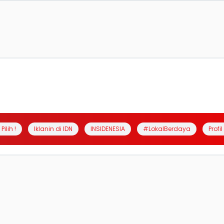
Pilih !
Iklanin di IDN
INSIDENESIA
#LokalBerdaya
Profi