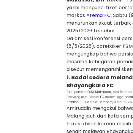
yakni mengunci tiket berta
markas
Arema FC
, Sabtu (
menurunkan skuat terbaik 
2025/2026 tersebut.
Dalam sesi konferensi per
(8/5/2026), caretaker PS
mengungkap bahwa persiap
masalah kebugaran pemain
disebut memengaruhi skem
1. Badai cedera melan
Bhayangkara FC
Aksi pemain PSM Makassar, Alex Tanque 
Bhayangkara Presisi FC dalam laga peka
Stadion B.J. Habibie, Parepare, 4 Mei 20
Amiruddin mengakui bahwa
Malang jauh dari kata semp
harus absen karena masih 
sengit melawan Bhayangkara