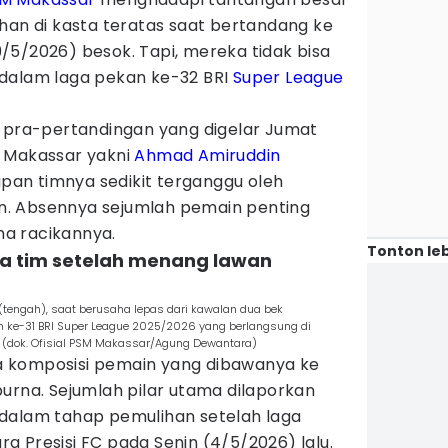
han di kasta teratas saat bertandang ke
9/5/2026) besok. Tapi, mereka tidak bisa
dalam laga pekan ke-32 BRI
Super League
s pra-pertandingan yang digelar Jumat
M Makassar yakni
Ahmad Amiruddin
an timnya sedikit terganggu oleh
. Absennya sejumlah pemain penting
a racikannya.
Tonton leb
da tim setelah menang lawan
(tengah), saat berusaha lepas dari kawalan dua bek
n ke-31 BRI Super League 2025/2026 yang berlangsung di
26. (dok. Ofisial PSM Makassar/Agung Dewantara)
 komposisi pemain yang dibawanya ke
urna. Sejumlah pilar utama dilaporkan
dalam tahap pemulihan setelah laga
 Presisi FC pada Senin (4/5/2026) lalu.