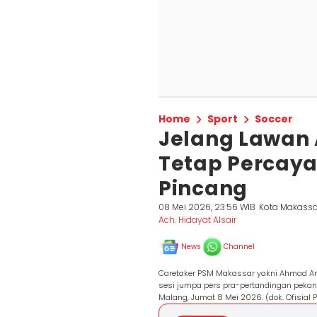
Home
Sport
Soccer
Jelang Lawan 
Tetap Percaya
Pincang
08 Mei 2026, 23:56 WIB
Kota Makassa
Ach. Hidayat Alsair
News
Channel
Caretaker PSM Makassar yakni Ahmad Am
sesi jumpa pers pra-pertandingan peka
Malang, Jumat 8 Mei 2026. (dok. Ofisia