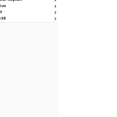
tus
FF
026