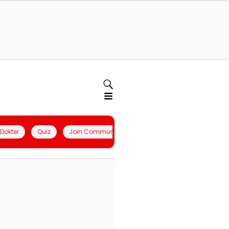
l Dokter
Quiz
Join Community