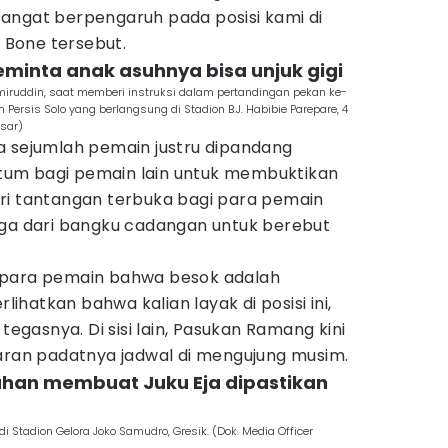
angat berpengaruh pada posisi kami di
l Bone tersebut.
minta anak asuhnya bisa unjuk gigi
iruddin, saat memberi instruksi dalam pertandingan pekan ke-
ersis Solo yang berlangsung di Stadion B.J. Habibie Parepare, 4
sar)
a sejumlah pemain justru dipandang
um bagi pemain lain untuk membuktikan
ri tantangan terbuka bagi para pemain
aga dari bangku cadangan untuk berebut
 para pemain bahwa besok adalah
hatkan bahwa kalian layak di posisi ini,
 tegasnya. Di sisi lain, Pasukan Ramang kini
taran padatnya jadwal di mengujung musim.
ruhan membuat Juku Eja dipastikan
i Stadion Gelora Joko Samudro, Gresik. (Dok. Media Officer