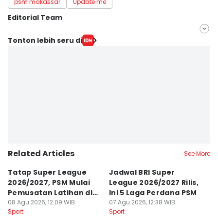
psm makassar
Update me
Editorial Team
Editor
Tonton lebih seru di
Ach. Hidayat Alsair
Editor
Aan Pranata
Related Articles
See More
Tatap Super League
Jadwal BRI Super
Pr
2026/2027, PSM Mulai
League 2026/2027 Rilis,
J
Pemusatan Latihan di
Ini 5 Laga Perdana PSM
M
Jogja
08 Agu 2026, 12:09 WIB
07 Agu 2026, 12:38 WIB
04
Sport
Sport
Sp