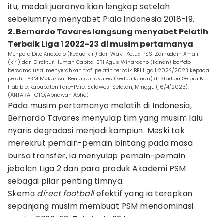
itu, medali juaranya kian lengkap setelah
sebelumnya menyabet Piala Indonesia 2018-19.
2. Bernardo Tavares langsung menyabet Pelatih
Terbaik Liga 1 2022-23 di musim pertamanya
Menpora Dito Ariotedjo (kedua kiri) dan Wakil Ketua PSSI Zainuddin Amali
(kiri) dan Direktur Human Capital BRI Agus Winardono (kanan) berfoto
bersama usai menyerahkan trofi pelatih terbaik BRI Liga 1 2022/2023 kepada
pelatih PSM Makassar Bernardo Tavares (kedua kanan) di Stadion Gelora BJ
Habibie, Kabupaten Pare-Pare, Sulawesi Selatan, Minggu (16/4/2023).
(ANTARA FOTO/Abriawan Abhe)
Pada musim pertamanya melatih di Indonesia,
Bernardo Tavares menyulap tim yang musim lalu
nyaris degradasi menjadi kampiun. Meski tak
merekrut pemain-pemain bintang pada masa
bursa transfer, ia menyulap pemain-pemain
jebolan Liga 2 dan para produk Akademi PSM
sebagai pilar penting timnya.
Skema
direct football
efektif yang ia terapkan
sepanjang musim membuat PSM mendominasi