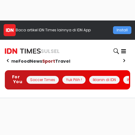
Baca artikel
IDN Times
lainnya di IDN App
Install
SULSEL
Home
Food
News
Sport
Travel
For
Soccer Times
Yuk Pilih !
Iklanin di IDN
INSI
You