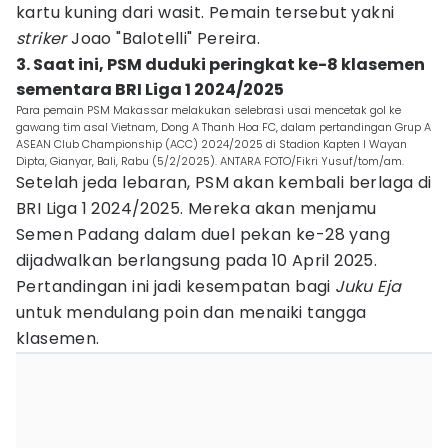
kartu kuning dari wasit. Pemain tersebut yakni
striker
Joao "Balotelli" Pereira.
3. Saat ini, PSM duduki peringkat ke-8 klasemen
sementara BRI Liga 1 2024/2025
Para pemain PSM Makassar melakukan selebrasi usai mencetak gol ke
gawang tim asal Vietnam, Dong A Thanh Hoa FC, dalam pertandingan Grup A
ASEAN Club Championship (ACC) 2024/2025 di Stadion Kapten I Wayan
Dipta, Gianyar, Bali, Rabu (5/2/2025). ANTARA FOTO/Fikri Yusuf/tom/am.
Setelah jeda lebaran, PSM akan kembali berlaga di
BRI Liga 1 2024/2025. Mereka akan menjamu
Semen Padang dalam duel pekan ke-28 yang
dijadwalkan berlangsung pada 10 April 2025.
Pertandingan ini jadi kesempatan bagi
Juku Eja
untuk mendulang poin dan menaiki tangga
klasemen.