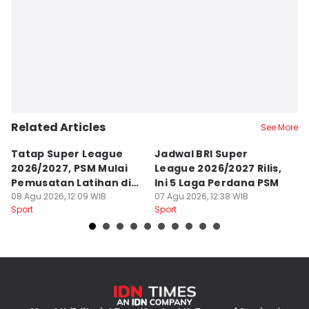
Editor
Ach. Hidayat Alsair
Related Articles
See More
Tatap Super League
Jadwal BRI Super
Pr
2026/2027, PSM Mulai
League 2026/2027 Rilis,
J
Pemusatan Latihan di
Ini 5 Laga Perdana PSM
M
Jogja
08 Agu 2026, 12:09 WIB
07 Agu 2026, 12:38 WIB
04
Sport
Sport
Sp