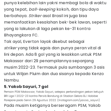
punya kelebihan lain yakni membagi bola di waktu
yang tepat,
ball-keeping
kokoh, dan tipu daya
berbahaya.
Striker
asal Brasil ini juga bisa
memanfaatkan kesalahan bek-bek lawan, seperti
yang ia lakukan di laga pekan ke-31 kontra
Bhayangkara FC.
Tak ayal, Everton layak disebut sebagai
striker
yang tidak egois dan punya peran vital di
lini depan. Ada 8 gol yang ia lesakkan untuk PSM
Makassar dari 29 penampilannya sepanjang
musim 2022-23. Termasuk pula sumbangan 3 asis
untuk Wiljan Pluim dan dua sisanya kepada Kenzo
Nambu.
5. Yakob Sayuri, 7 gol
Pemain PSM Makassar, Yakob Sayuri, selepas pertandingan pekan ketujuh
BRI Liga 1 2022-23 kontra Persib Bandung di Stadion Gelora B.J. Habibie
Parepare pada Senin 29 Agustus 2022. (Instagram.com/yassa_sayuri)
Pada musim ketiganya berseragam PSM, Yakob