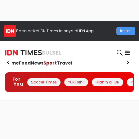
Baca artikel
IDN Times
lainnya di IDN App
Install
SULSEL
Home
Food
News
Sport
Travel
For
Soccer Times
Yuk Pilih !
Iklanin di IDN
INSI
You