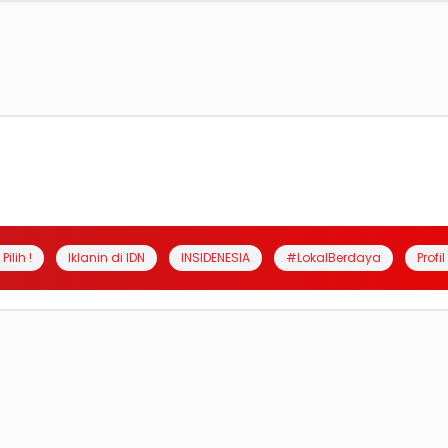
Pilih !
Iklanin di IDN
INSIDENESIA
#LokalBerdaya
Profi