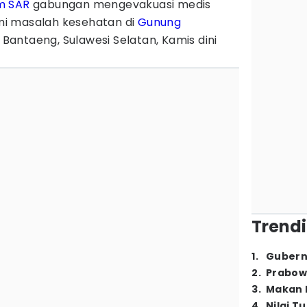
m SAR
gabungan mengevakuasi medis
i masalah kesehatan di
Gunung
antaeng, Sulawesi Selatan, Kamis dini
Trendi
1
.
Gubern
2
.
Prabow
3
.
Makan B
4
.
Nilai T