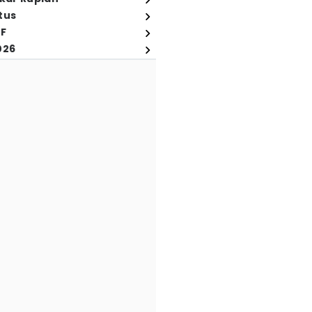
tus
FF
026