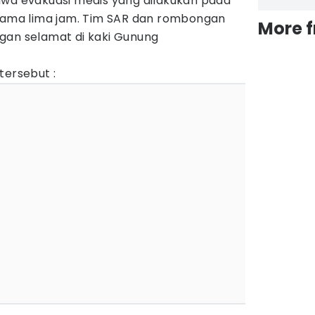
 evakuasi medis yang dilakukan pada
elama lima jam. Tim SAR dan rombongan
More 
gan selamat di kaki Gunung
tersebut :