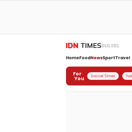
SULSEL
Home
Food
News
Sport
Travel
For
Soccer Times
Yuk 
You