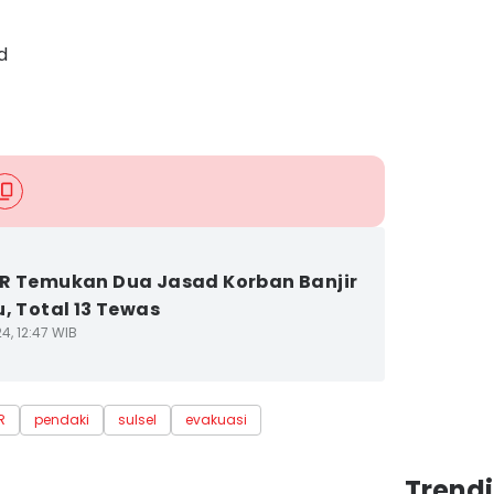
d
R Temukan Dua Jasad Korban Banjir
u, Total 13 Tewas
4, 12:47 WIB
R
pendaki
sulsel
evakuasi
Trend