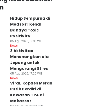
an
Hidup Sempurna di
Medsos? Kenali
emprov Sulsel
Belum Ada
Polemik Perda L
Bahaya Toxic
enjot Perbaikan
Kepastian, Warga
Gowa, DPRD
 Ruas Jalan,
Tamalanrea
Panggil Pemkab
Positivity
ertasning Sudah
Kembali Demo
dan Kesultanan
05 Agu 2026, 19:33 WIB
0%
Tolak Lokasi PSEL
Gowa
News
 Agu 2026, 13:14 WIB
06 Agu 2026, 12:48 WIB
06 Agu 2026, 04:21 WI
3 Aktivitas
ws
News
News
Menenangkan ala
Jepang untuk
Mengurangi Stres
05 Agu 2026, 17:20 WIB
News
Viral, Kopdes Merah
Putih Berdiri di
Kawasan TPA di
Makassar
03 Agu 2026, 22:53 WIB