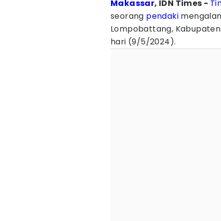
Makassar
, IDN Times -
Ti
seorang
pendaki
mengalam
Lompobattang, Kabupaten B
hari (9/5/2024).