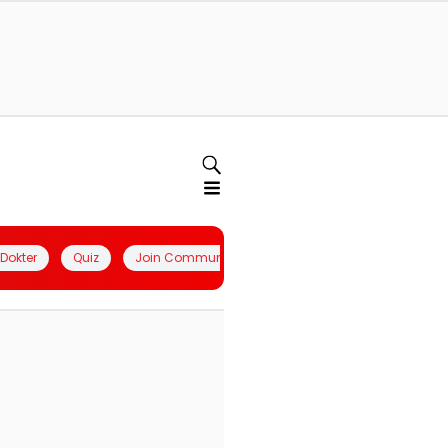
l Dokter
Quiz
Join Community