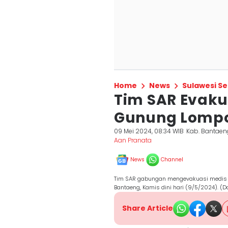
Home
News
Sulawesi Se
Tim SAR Evakua
Gunung Lomp
09 Mei 2024, 08:34 WIB
Kab. Bantaen
Aan Pranata
News
Channel
Tim SAR gabungan mengevakuasi medis 
Bantaeng, Kamis dini hari (9/5/2024). (
Share Article