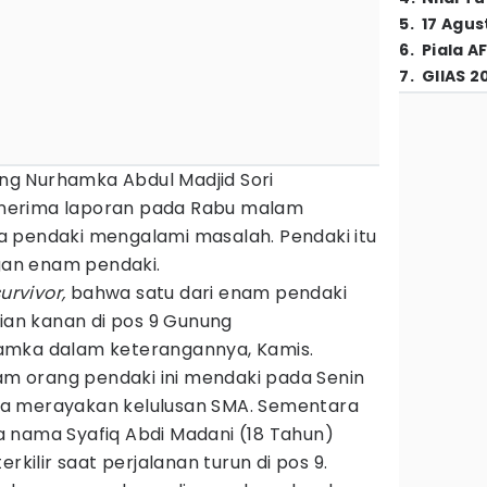
5
.
17 Agus
6
.
Piala A
7
.
GIIAS 2
g Nurhamka Abdul Madjid Sori
nerima laporan pada Rabu malam
 pendaki mengalami masalah. Pendaki itu
an enam pendaki.
urvivor,
bahwa satu dari enam pendaki
gian kanan di pos 9 Gunung
amka dalam keterangannya, Kamis.
 orang pendaki ini mendaki pada Senin
a merayakan kelulusan SMA. Sementara
 nama Syafiq Abdi Madani (18 Tahun)
rkilir saat perjalanan turun di pos 9.