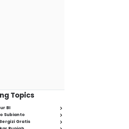
ng Topics
ur BI
o Subianto
ergizi Gratis
ukar Rupiah