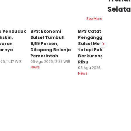
Selat
See More
bu Penduduk
BPS: Ekonomi
BPS Catat
P
iskin,
Sulsel Tumbuh
Pengangguran
G
uaran
5,59 Persen,
Sulsel Menurun,
49
arnya
Ditopang Belanja
tetapi Pekerja
H
Pemerintah
Berkurang 23,8
9
26, 14:17 WIB
06 Agu 2026, 13:33 WIB
Ribu
06
News
Ne
06 Agu 2026, 13:28 WIB
News