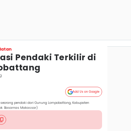
latan
si Pendaki Terkilir di
obattang
g
Add Us on Google
seorang pendaki dari Gunung Lompobattang, Kabupaten
Dok. Basarnas Makassar)