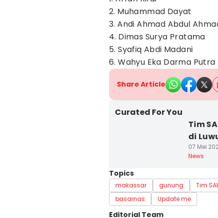
2. Muhammad Dayat
3. Andi Ahmad Abdul Ahma
4. Dimas Surya Pratama
5. Syafiq Abdi Madani
6. Wahyu Eka Darma Putra
Share Article
Curated For You
Tim SA
di Luw
07 Mei 202
News
Topics
makassar
gunung
Tim SA
basarnas
Update me
Editorial Team