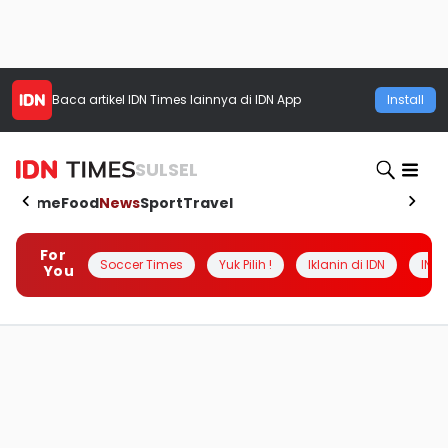
Baca artikel
IDN Times
lainnya di IDN App
Install
SULSEL
Home
Food
News
Sport
Travel
For
Soccer Times
Yuk Pilih !
Iklanin di IDN
INSI
You