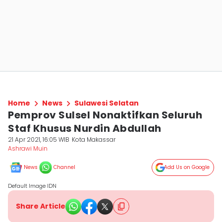
Home
News
Sulawesi Selatan
Pemprov Sulsel Nonaktifkan Seluruh
Staf Khusus Nurdin Abdullah
21 Apr 2021, 16:05 WIB
Kota Makassar
Ashrawi Muin
News
Channel
Add Us on Google
Default Image IDN
Share Article