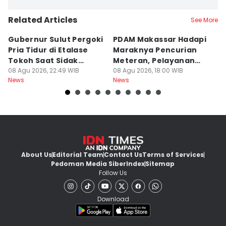
Related Articles
See More
Gubernur Sulut Pergoki
PDAM Makassar Hadapi
P
Pria Tidur di Etalase
Maraknya Pencurian
M
Tokoh Saat Sidak
Meteran, Pelayanan
A
Gedung
08 Agu 2026, 22:49 WIB
Ikut Terdampak
08 Agu 2026, 18:00 WIB
K
08
News
News
Ne
About Us
Editorial Team
Contact Us
Terms of Services
Pedoman Media Siber
Index
Sitemap
Follow Us
Download