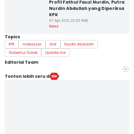
Profil Fathul Fauzi Nurdin, Putra
Nurdin Abdullah yang Diperiksa
KPK
07 Apr 2021, 22:30 WIB
News
Topics
KPK
makassar
staf
Nurdin Abdullah
Gubernur Sulsel
Update me
Editorial Team
Editor
Tonton lebih seru di
Irwan Idris
Editor
Ashrawi Muin