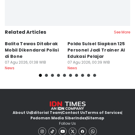
Related Articles
See More
Balita Tewas Ditabrak
Polda Sulsel Siapkan 125
G
Mobil Dikendarai Polisi
Personel Jadi Trainer AI
M
di Bone
Edukasi Pelajar
H
07 Agu 2026, 01:38 WIB
07 Agu 2026, 00:39 WIB
T
06
News
News
Ne
About Us
Editorial Team
Contact Us
Terms of Services
Pedoman Media Siber
Index
Sitemap
Follow Us