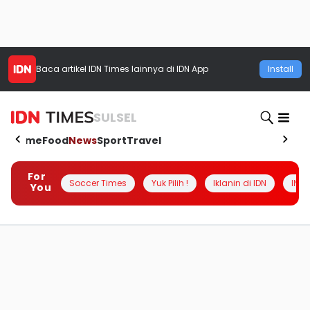
Baca artikel
IDN Times
lainnya di IDN App
Install
SULSEL
Home
Food
News
Sport
Travel
For
Soccer Times
Yuk Pilih !
Iklanin di IDN
INSI
You