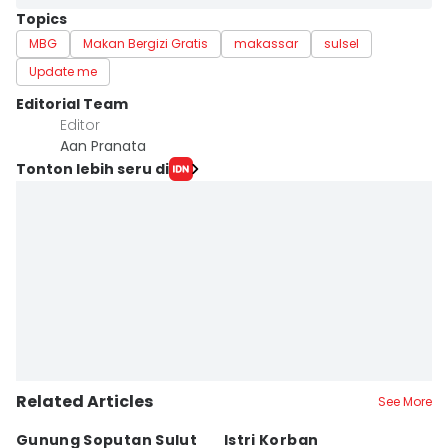
Topics
MBG
Makan Bergizi Gratis
makassar
sulsel
Update me
Editorial Team
Editor
Aan Pranata
Tonton lebih seru di
Related Articles
See More
Gunung Soputan Sulut
Istri Korban
L