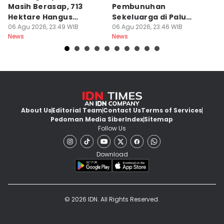
Masih Berasap, 713
Pembunuhan
G
Hektare Hangus
Sekeluarga di Palu
O
Terbakar
06 Agu 2026, 23:49 WIB
Meninggal di Rumah
06 Agu 2026, 23:46 WIB
M
06
News
News
Ne
Sakit
About Us
Editorial Team
Contact Us
Terms of Services
Pedoman Media Siber
Index
Sitemap
Follow Us
Download
© 2026 IDN. All Rights Reserved.