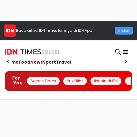
Baca artikel
IDN Times
lainnya di IDN App
Install
SULSEL
Home
Food
News
Sport
Travel
For
Soccer Times
Yuk Pilih !
Iklanin di IDN
INSI
You