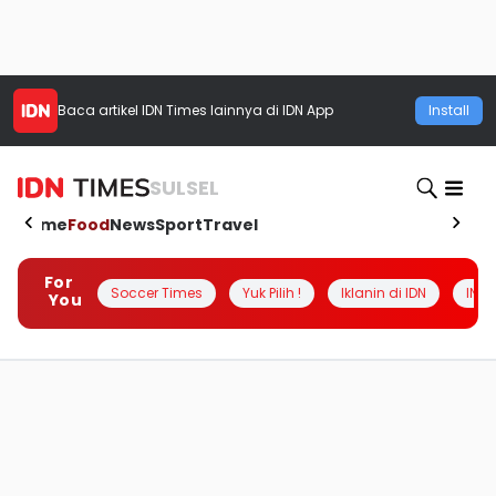
Baca artikel
IDN Times
lainnya di IDN App
Install
SULSEL
Home
Food
News
Sport
Travel
For
Soccer Times
Yuk Pilih !
Iklanin di IDN
INSI
You