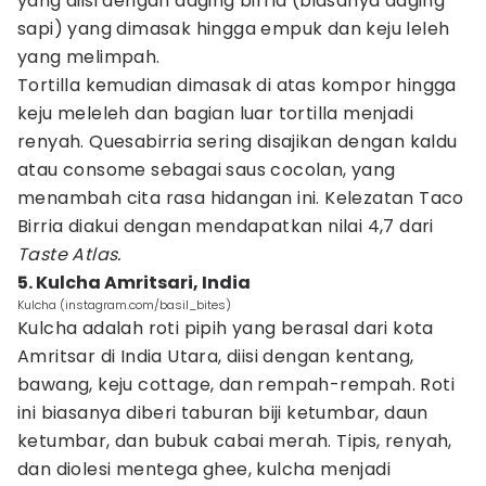
yang diisi dengan daging birria (biasanya daging
sapi) yang dimasak hingga empuk dan keju leleh
yang melimpah.
Tortilla kemudian dimasak di atas kompor hingga
keju meleleh dan bagian luar tortilla menjadi
renyah. Quesabirria sering disajikan dengan kaldu
atau consome sebagai saus cocolan, yang
menambah cita rasa hidangan ini. Kelezatan Taco
Birria diakui dengan mendapatkan nilai 4,7 dari
Taste Atlas.
5. Kulcha Amritsari, India
Kulcha (instagram.com/basil_bites)
Kulcha adalah roti pipih yang berasal dari kota
Amritsar di India Utara, diisi dengan kentang,
bawang, keju cottage, dan rempah-rempah. Roti
ini biasanya diberi taburan biji ketumbar, daun
ketumbar, dan bubuk cabai merah. Tipis, renyah,
dan diolesi mentega ghee, kulcha menjadi