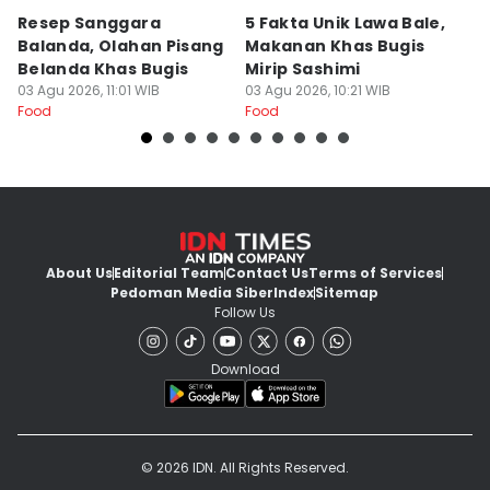
Resep Sanggara
5 Fakta Unik Lawa Bale,
7 
Balanda, Olahan Pisang
Makanan Khas Bugis
S
Belanda Khas Bugis
Mirip Sashimi
T
03 Agu 2026, 11:01 WIB
03 Agu 2026, 10:21 WIB
02
Food
Food
Fo
About Us
Editorial Team
Contact Us
Terms of Services
Pedoman Media Siber
Index
Sitemap
Follow Us
Download
© 2026 IDN. All Rights Reserved.