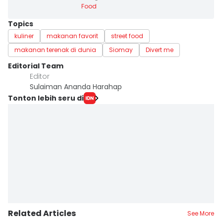
Food
Topics
kuliner
makanan favorit
street food
makanan terenak di dunia
Siomay
Divert me
Editorial Team
Editor
Sulaiman Ananda Harahap
Tonton lebih seru di
Related Articles
See More