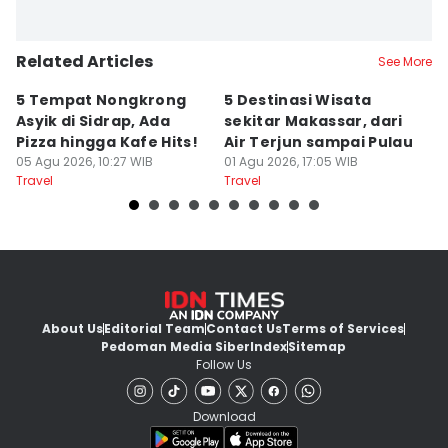
Related Articles
See More
5 Tempat Nongkrong
5 Destinasi Wisata
5
Asyik di Sidrap, Ada
sekitar Makassar, dari
M
Pizza hingga Kafe Hits!
Air Terjun sampai Pulau
J
05 Agu 2026, 10:27 WIB
01 Agu 2026, 17:05 WIB
B
01
Travel
Travel
Tr
About Us
Editorial Team
Contact Us
Terms of Services
Pedoman Media Siber
Index
Sitemap
Follow Us
Download