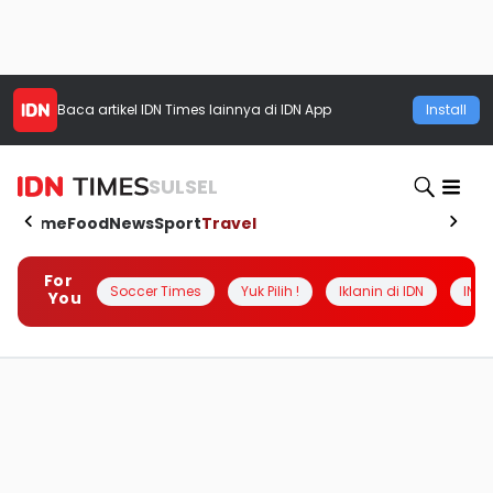
Baca artikel
IDN Times
lainnya di IDN App
Install
SULSEL
Home
Food
News
Sport
Travel
For
Soccer Times
Yuk Pilih !
Iklanin di IDN
INSI
You