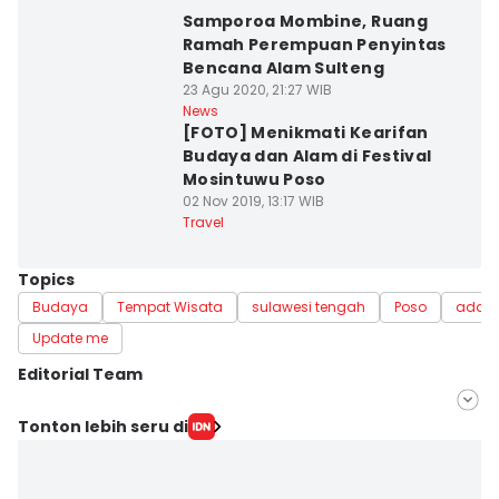
Samporoa Mombine, Ruang
Ramah Perempuan Penyintas
Bencana Alam Sulteng
23 Agu 2020, 21:27 WIB
News
[FOTO] Menikmati Kearifan
Budaya dan Alam di Festival
Mosintuwu Poso
02 Nov 2019, 13:17 WIB
Travel
Topics
Budaya
Tempat Wisata
sulawesi tengah
Poso
adat
Update me
Editorial Team
Editor
Tonton lebih seru di
Irwan Idris
Editor