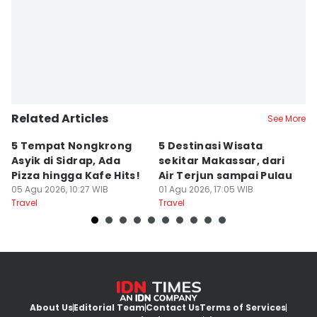
Kristina Natalia
Related Articles
See More
5 Tempat Nongkrong
5 Destinasi Wisata
5
Asyik di Sidrap, Ada
sekitar Makassar, dari
M
Pizza hingga Kafe Hits!
Air Terjun sampai Pulau
J
05 Agu 2026, 10:27 WIB
01 Agu 2026, 17:05 WIB
B
01
Travel
Travel
Tr
About Us
Editorial Team
Contact Us
Terms of Services