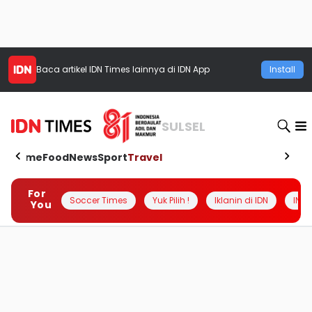
Baca artikel
IDN Times
lainnya di IDN App
Install
SULSEL
Home
Food
News
Sport
Travel
For
Soccer Times
Yuk Pilih !
Iklanin di IDN
INSI
You