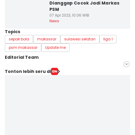
Dianggap Cocok Jadi Markas
PSM
07 Apr 2023, 10:06 WIB
News
Topics
sepak bola
makassar
sulawesi selatan
liga 1
psm makassar
Update me
Editorial Team
Editor
Tonton lebih seru di
Ach. Hidayat Alsair
Editor
Aan Pranata