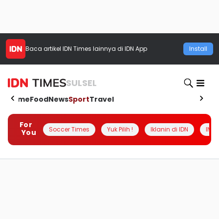
Baca artikel
IDN Times
lainnya di IDN App
Install
SULSEL
Home
Food
News
Sport
Travel
For
Soccer Times
Yuk Pilih !
Iklanin di IDN
INSI
You