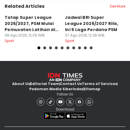
Related Articles
See More
Tatap Super League
Jadwal BRI Super
Pr
2026/2027, PSM Mulai
League 2026/2027 Rilis,
J
Pemusatan Latihan di
Ini 5 Laga Perdana PSM
M
Jogja
08 Agu 2026, 12:09 WIB
07 Agu 2026, 12:38 WIB
04
Sport
Sport
Sp
About Us
Editorial Team
Contact Us
Terms of Services
Pedoman Media Siber
Index
Sitemap
Follow Us
Download