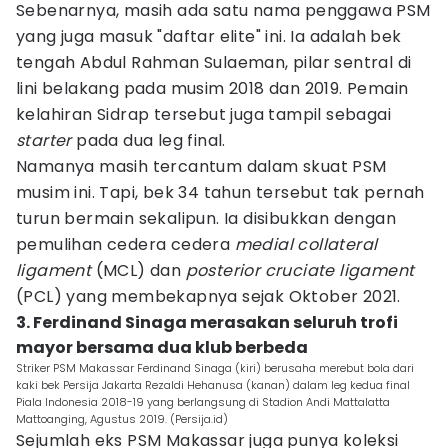
Sebenarnya, masih ada satu nama penggawa PSM
yang juga masuk "daftar elite" ini. Ia adalah bek
tengah Abdul Rahman Sulaeman, pilar sentral di
lini belakang pada musim 2018 dan 2019. Pemain
kelahiran Sidrap tersebut juga tampil sebagai
starter
pada dua leg final.
Namanya masih tercantum dalam skuat PSM
musim ini. Tapi, bek 34 tahun tersebut tak pernah
turun bermain sekalipun. Ia disibukkan dengan
pemulihan cedera cedera
medial collateral
ligament
(MCL) dan
posterior cruciate ligament
(PCL) yang membekapnya sejak Oktober 2021.
3. Ferdinand Sinaga merasakan seluruh trofi
mayor bersama dua klub berbeda
Striker PSM Makassar Ferdinand Sinaga (kiri) berusaha merebut bola dari
kaki bek Persija Jakarta Rezaldi Hehanusa (kanan) dalam leg kedua final
Piala Indonesia 2018-19 yang berlangsung di Stadion Andi Mattalatta
Mattoanging, Agustus 2019. (Persija.id)
Sejumlah eks PSM Makassar juga punya koleksi