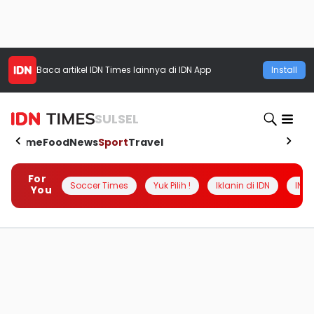
Baca artikel
IDN Times
lainnya di IDN App
Install
SULSEL
Home
Food
News
Sport
Travel
For
Soccer Times
Yuk Pilih !
Iklanin di IDN
INSI
You