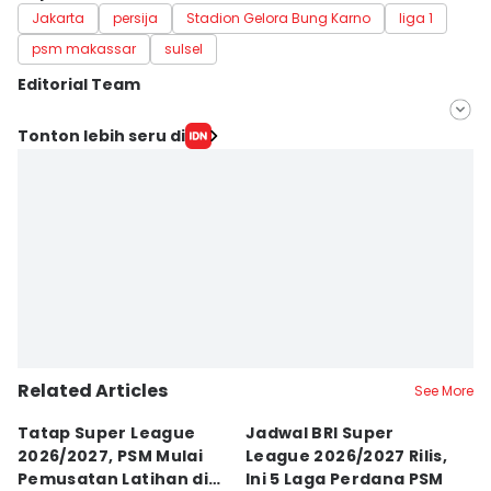
Jakarta
persija
Stadion Gelora Bung Karno
liga 1
psm makassar
sulsel
Editorial Team
Editor
Tonton lebih seru di
Ach. Hidayat Alsair
Editor
Aan Pranata
Related Articles
See More
Tatap Super League
Jadwal BRI Super
Pr
2026/2027, PSM Mulai
League 2026/2027 Rilis,
J
Pemusatan Latihan di
Ini 5 Laga Perdana PSM
M