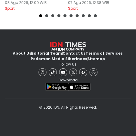
Jogja
08 Agu 2026, 12:09 WIB
07 Agu 2026, 12:38 WIB
04
Sport
Sport
Sp
About Us
Editorial Team
Contact Us
Terms of Services
Pedoman Media Siber
Index
Sitemap
Follow Us
Download
© 2026 IDN. All Rights Reserved.