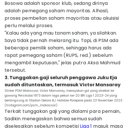
Bosowa adalah sponsor klub, sedang dirinya
adalah pemegang saham mayoritas. Alhasil,
proses pembelian saham mayoritas atau akuisisi
perlu melalui proses.
"Kalau ada yang mau tanam saham, ya silahkan.
Saya tidak pernah melarang itu. Tapi, di PSM ada
beberapa pemilik saham, sehingga harus ada
rapat pemegang saham (RUPS, red.) sebelum
mengambil keputusan," jelas putra Aksa Mahmud
tersebut.
3. Tunggakan gaji seluruh penggawa Juku Eja
sudah dituntaskan, termasuk Victor Mansaray
Striker PSM Makassar, Victor Mansaray, merayakan gol yang dicetak ke
gawang Persikabo 1973 dalam laga pekan ke-20 BRI Liga 1 2023-24 yang
berlangsung di Stadion Gelora B.J. Habibie Parepare pada 23 November 2023.
(Instagram.com/psm_makassar)
Terkait tunggakan gaji yang dialami para pemain,
Sadikin menegaskan bahwa semua sudah
diselesaikan sebelum kompetisi
Liga 1
masuk masa