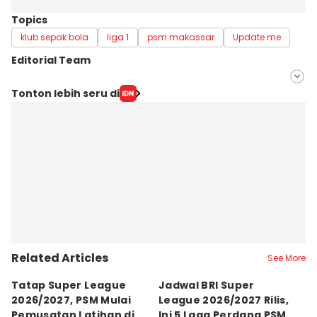
Topics
klub sepak bola
liga 1
psm makassar
Update me
Editorial Team
Editor
Tonton lebih seru di
Irwan Idris
Editor
Ach. Hidayat Alsair
Related Articles
See More
Tatap Super League
Jadwal BRI Super
Pr
2026/2027, PSM Mulai
League 2026/2027 Rilis,
J
Pemusatan Latihan di
Ini 5 Laga Perdana PSM
M