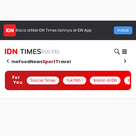
Baca artikel
IDN Times
lainnya di IDN App
Install
SULSEL
Home
Food
News
Sport
Travel
For
Soccer Times
Yuk Pilih !
Iklanin di IDN
INSI
You