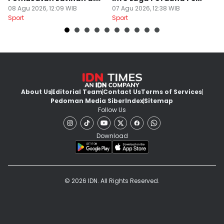
Jogja
08 Agu 2026, 12:09 WIB
07 Agu 2026, 12:38 WIB
04
Sport
Sport
Sp
About Us
Editorial Team
Contact Us
Terms of Services
Pedoman Media Siber
Index
Sitemap
Follow Us
Download
© 2026 IDN. All Rights Reserved.