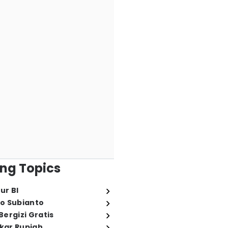
ng Topics
ur BI
o Subianto
ergizi Gratis
ukar Rupiah