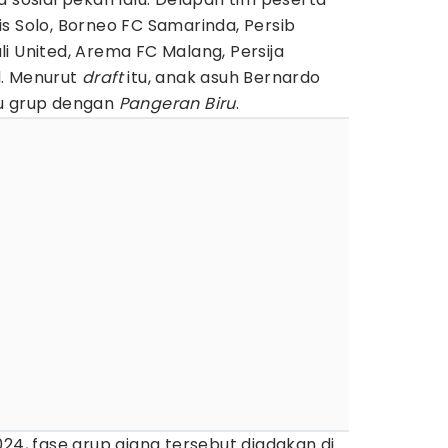
s Solo, Borneo FC Samarinda, Persib
i United, Arema FC Malang, Persija
d. Menurut
draft
itu, anak asuh Bernardo
tu grup dengan
Pangeran Biru
.
024, fase grup ajang tersebut diadakan di