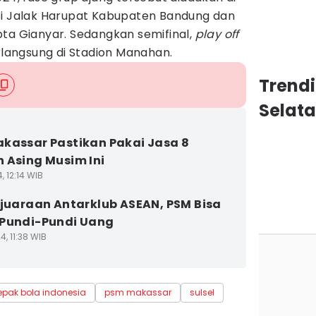
Si Jalak Harupat Kabupaten Bandung dan
pta Gianyar. Sedangkan semifinal,
play off
erlangsung di Stadion Manahan.
Trendi
Selat
kassar Pastikan Pakai Jasa 8
 Asing Musim Ini
, 12:14 WIB
ejuaraan Antarklub ASEAN, PSM Bisa
Pundi-Pundi Uang
4, 11:38 WIB
epak bola indonesia
psm makassar
sulsel