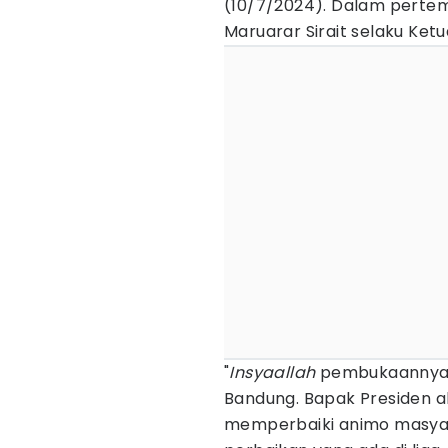
(10/7/2024). Dalam pertemu
Maruarar Sirait selaku Ketua
"
Insyaallah
pembukaannya it
Bandung. Bapak Presiden 
memperbaiki animo masyar