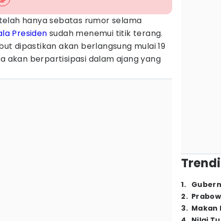
telah hanya sebatas rumor selama
ala Presiden
sudah menemui titik terang.
t dipastikan akan berlangsung mulai 19
ga akan berpartisipasi dalam ajang yang
Trendi
1
.
Gubern
2
.
Prabow
3
.
Makan B
4
.
Nilai T