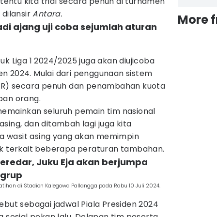
 tentu kita trial secara penuh di turnamen
k dilansir
Antara.
More 
jadi ajang uji coba sejumlah aturan
uk Liga 1 2024/2025 juga akan diujicoba
iden 2024. Mulai dari penggunaan sistem
R) secara penuh dan penambahan kuota
pan orang.
memainkan seluruh pemain tim nasional
sing, dan ditambah lagi juga kita
 wasit asing yang akan memimpin
ck terkait beberapa peraturan tambahan.
beredar, Juku Eja akan berjumpa
 grup
ihan di Stadion Kalegowa Pallangga pada Rabu 10 Juli 2024.
ebut sebagai jadwal Piala Presiden 2024
a sosial pekan lalu. Delapan tim peserta