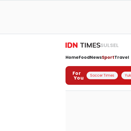
SULSEL
Home
Food
News
Sport
Travel
For
Soccer Times
Yuk 
You