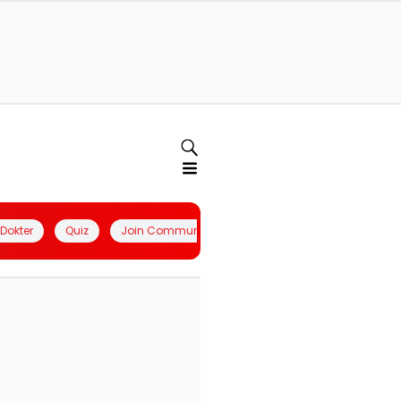
l Dokter
Quiz
Join Community