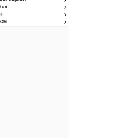
tus
FF
026