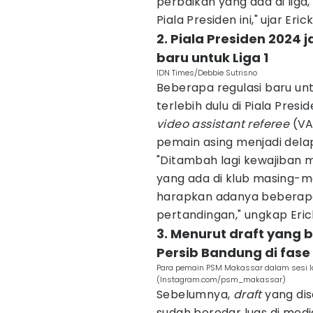
perbaikan yang ada di liga,
Piala Presiden ini," ujar Eric
2. Piala Presiden 2024 
baru untuk Liga 1
IDN Times/Debbie Sutrisno
Beberapa regulasi baru unt
terlebih dulu di Piala Pres
video assistant referee
(VA
pemain asing menjadi dela
"Ditambah lagi kewajiban 
yang ada di klub masing-ma
harapkan adanya beberapa
pertandingan," ungkap Eri
3. Menurut draft yang 
Persib Bandung di fase
Para pemain PSM Makassar dalam sesi lat
(Instagram.com/psm_makassar)
Sebelumnya,
draft
yang dis
sudah beredar luas di medi