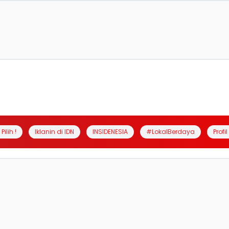
Pilih !
Iklanin di IDN
INSIDENESIA
#LokalBerdaya
Profi