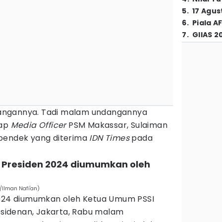
5
.
17 Agus
6
.
Piala A
7
.
GIIAS 2
angannya. Tadi malam undangannya
kap
Media Officer
PSM Makassar, Sulaiman
 pendek yang diterima
IDN Times
pada
la Presiden 2024 diumumkan oleh
/Ilman Nafi'an)
2024 diumumkan oleh Ketua Umum PSSI
residenan, Jakarta, Rabu malam