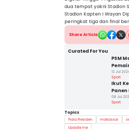
dua tempat yakni Stadion 
Stadion Kapten I Wayan Di
peringkat tiga dan final b
Share Article
Curated For You
PSM Ma
Pemain
12 Jul 2024
Sport
Ikut K
Panen 
08 Jul 202
Sport
Topics
Piala Presiden
makassar
s
Update me