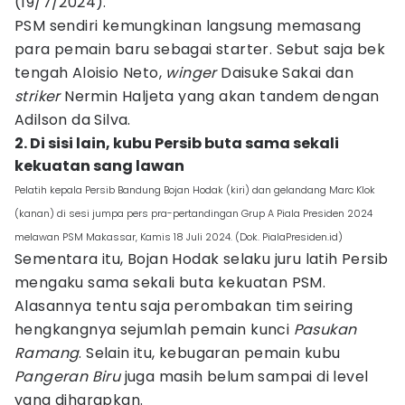
(19/7/2024).
PSM sendiri kemungkinan langsung memasang
para pemain baru sebagai starter. Sebut saja bek
tengah Aloisio Neto,
winger
Daisuke Sakai dan
striker
Nermin Haljeta yang akan tandem dengan
Adilson da Silva.
2. Di sisi lain, kubu Persib buta sama sekali
kekuatan sang lawan
Pelatih kepala Persib Bandung Bojan Hodak (kiri) dan gelandang Marc Klok
(kanan) di sesi jumpa pers pra-pertandingan Grup A Piala Presiden 2024
melawan PSM Makassar, Kamis 18 Juli 2024. (Dok. PialaPresiden.id)
Sementara itu, Bojan Hodak selaku juru latih Persib
mengaku sama sekali buta kekuatan PSM.
Alasannya tentu saja perombakan tim seiring
hengkangnya sejumlah pemain kunci
Pasukan
Ramang
. Selain itu, kebugaran pemain kubu
Pangeran Biru
juga masih belum sampai di level
yang diharapkan.