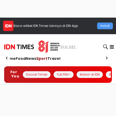
Baca artikel
IDN Times
lainnya di IDN App
Install
SULSEL
Home
Food
News
Sport
Travel
For
Soccer Times
Yuk Pilih !
Iklanin di IDN
INSI
You