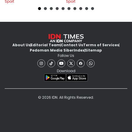
Sport
Sport
Sp
About Us
Editorial Team
Contact Us
Terms of Services
Pedoman Media Siber
Index
Sitemap
Follow Us
Download
© 2026 IDN. All Rights Reserved.