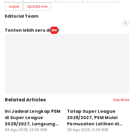
sulsel
Update me
Editorial Team
Editor
Tonton lebih seru di
Ach. Hidayat Alsair
Editor
Aan Pranata
Related Articles
See More
Ini Jadwal Lengkap PSM
Tatap Super League
J
di Super League
2026/2027, PSM Mulai
L
2026/2027, Langsung
Pemusatan Latihan di
I
Sengit
09 Agu 2026, 22:06 WIB
Jogja
08 Agu 2026, 12:09 WIB
07