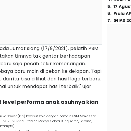
5
.
17 Agus
6
.
Piala A
7
.
GIIAS 2
ada Jumat siang (17/9/2021), pelatih PSM
yatakan timnya tak gentar berhadapan
baru saja pecah telur kemenangan.
baya baru main di pekan ke delapan. Tapi
an itu bisa dilihat dari hasil laga terbaru.
l untuk mendapat hasil terbaik," ujar
t level performa anak asuhnya kian
ilva Xavier (kiri) berebut bola dengan pemain PSM Makassar
 1 2021-2022 di Stadion Madya Gelora Bung Karno, Jakarta,
Pradipta)