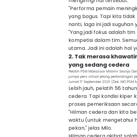
mengiringi hal tersebut.
"Performa pemain meningkat
yang bagus. Tapi kita tida
nanti, laga ini jadi suguhan 
"Yang jadi fokus adalah t
kompetisi dalam tim. Semu
utama. Jadi ini adalah hal 
2. Tak merasa khawatir
yang sedang cedera
Pelatih PSM Makassar Milomir Seslija (
jumpa pers virtual jelang pertandingan p
Jumat 17 September 2021. (Dok. MO PSM 
Lebih jauh, pelatih 56 tah
cedera. Tapi kondisi kiper
proses pemeriksaan secar
"Hilman cedera dan kita bel
waktu (untuk mengetahui h
pekan," jelas Milo.
Hilman cedera akibat sala