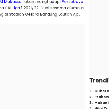
M Makassar
akan menghadapi
Persebaya
ga BRI
Liga 1
2021/22. Duel sesama alumnus
ng di Stadion Gelora Bandung Lautan Api,
Trendi
1
.
Gubern
2
.
Prabow
3
.
Makan B
4
.
Nilai T