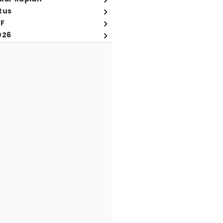
tus
FF
026