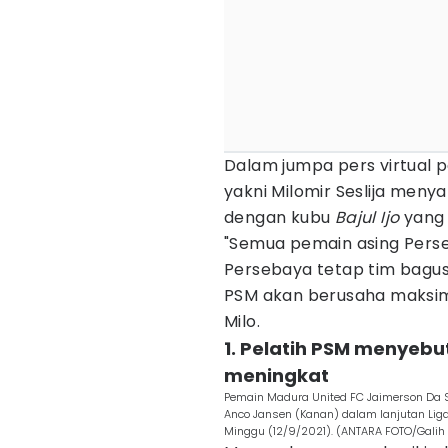
Dalam jumpa pers virtual p
yakni Milomir Seslija men
dengan kubu
Bajul Ijo
yang 
"Semua pemain asing Perse
Persebaya tetap tim bagus, d
PSM akan berusaha maksima
Milo.
1. Pelatih PSM menyebu
meningkat
Pemain Madura United FC Jaimerson Da S
Anco Jansen (Kanan) dalam lanjutan Liga
Minggu (12/9/2021). (ANTARA FOTO/Galih 