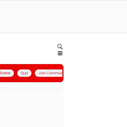
l Dokter
Quiz
Join Community