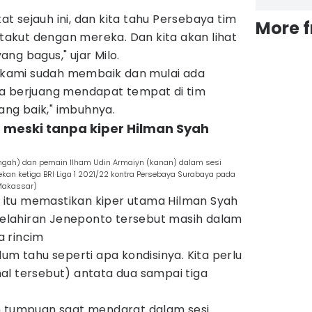
 sejauh ini, dan kita tahu Persebaya tim
More 
k takut dengan mereka. Dan kita akan lihat
yang bagus," ujar Milo.
im kami sudah membaik dan mulai ada
a berjuang mendapat tempat di tim
yang baik," imbuhnya.
 meski tanpa kiper Hilman Syah
tengah) dan pemain Ilham Udin Armaiyn (kanan) dalam sesi
ekan ketiga BRI Liga 1 2021/22 kontra Persebaya Surabaya pada
Makassar)
un itu memastikan kiper utama Hilman Syah
 kelahiran Jeneponto tersebut masih dalam
a rincim
um tahu seperti apa kondisinya. Kita perlu
al tersebut) antata dua sampai tiga
h tumpuan saat mendarat dalam sesi