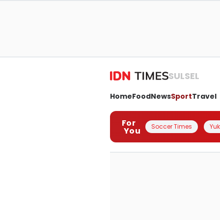
SULSEL
Home
Food
News
Sport
Travel
For
Soccer Times
Yuk 
You