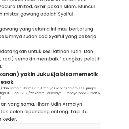
Madura United, akhir pekan silam. Muncul
h mistar gawang adalah Syaiful
 gawang yang selama ini mau bertarung
belumnya sudah ada Syaiful yang bekerja
idatangkan untuk sesi latihan rutin. Dan
, red.) semakin membaik," pungkas pelatih
.
(kanan) yakin Juku Eja bisa memetik
 esok
iri) dan pemain Ilham Udin Armaiyn (kanan) dalam sesi jumpa
etiga BRI Liga 1 2021/22 kontra Persebaya Surabaya pada Jumat 17
)
an yang sama, Ilham Udin Armaiyn
ak boleh dipandang enteng. Tapi itu
 keder.