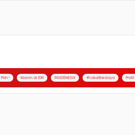
Pilih !
Iklanin di IDN
INSIDENESIA
#LokalBerdaya
Profi