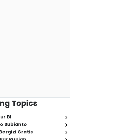
ng Topics
ur BI
o Subianto
ergizi Gratis
ukar Rupiah