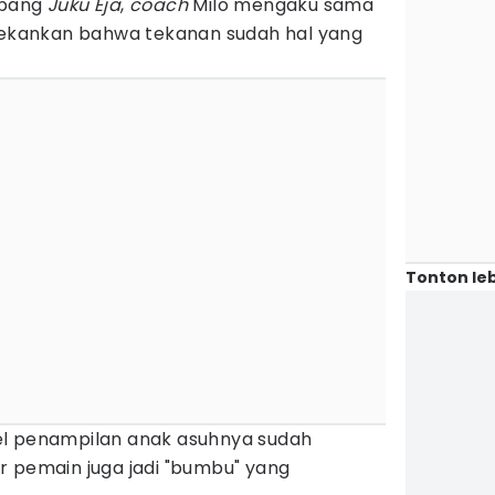
mbang
Juku Eja
,
coach
Milo mengaku sama
enekankan bahwa tekanan sudah hal yang
Tonton leb
level penampilan anak asuhnya sudah
r pemain juga jadi "bumbu" yang