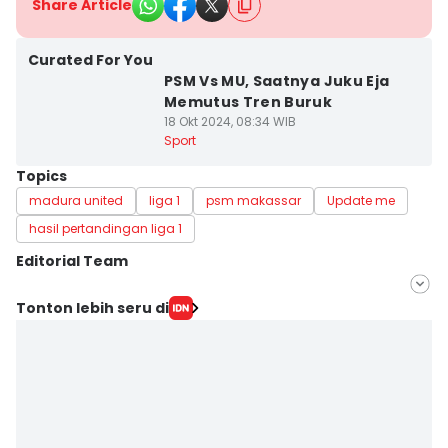
Share Article
Curated For You
PSM Vs MU, Saatnya Juku Eja
Memutus Tren Buruk
18 Okt 2024, 08:34 WIB
Sport
Topics
madura united
liga 1
psm makassar
Update me
hasil pertandingan liga 1
Editorial Team
Editor
Tonton lebih seru di
Irwan Idris
Editor
Ach. Hidayat Alsair