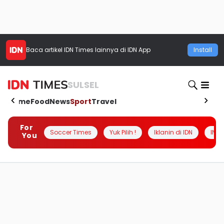
Baca artikel
IDN Times
lainnya di IDN App
Install
SULSEL
Home
Food
News
Sport
Travel
For
Soccer Times
Yuk Pilih !
Iklanin di IDN
INSI
You