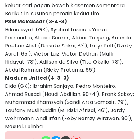
keluar dari papan bawah klasemen sementara.
Berikut ini susunan pemain kedua tim :
PSM Makassar (3-4-3)
Hilmansyah (GK); Syahrul Lasinari, Yuran
Fernandes, Aloisio Soares; Akbar Tanjung, Ananda
Raehan Alief (Daisuke Sakai, 83'), Latyr Fall (Dzaky
Asraf, 65'), Victor Luiz; Victor Dethan (Mufli
Hidayat, 78'), Adilson da Silva (Tito Okello, 78'),
Abdul Rahman (Ricky Pratama, 65')
Madura United (4-3-3)
Dida (GK); Ibrahim Sanjaya, Pedro Monteiro,
Ahmad Rusadi (Haudi Abdillah, 90+4'), Frank Sokoy;
Muhammad Ilhamsyah (Sandi Arta Samosir, 79'),
Taufany Muslihuddin (M. Riski Afrisal, 46'), Jordy
Wehrmann; Andi Irfan (Feby Ramzy Wirawan, 80'),
Maxuel, Lulinha