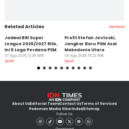
Related Articles
See More
Jadwal BRI Super
Profil Stefan Jevtoski,
W
League 2026/2027 Rilis,
Jangkar Baru PSM Asal
d
Ini 5 Laga Perdana PSM
Makedonia Utara
A
07 Agu 2026, 12:38 WIB
04 Agu 2026, 13:22 WIB
B
03
Sport
Sport
Sp
About Us
Editorial Team
Contact Us
Terms of Services
Pedoman Media Siber
Index
Sitemap
Follow Us
Download