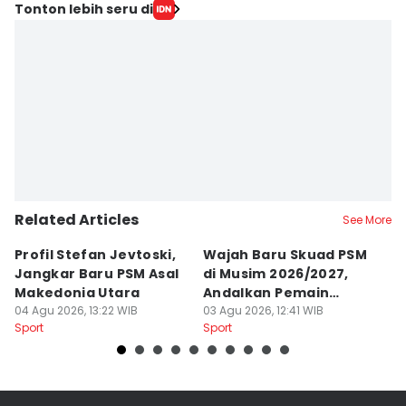
Tonton lebih seru di
Related Articles
See More
Profil Stefan Jevtoski,
Wajah Baru Skuad PSM
D
Jangkar Baru PSM Asal
di Musim 2026/2027,
Z
Makedonia Utara
Andalkan Pemain
B
04 Agu 2026, 13:22 WIB
Balkan
03 Agu 2026, 12:41 WIB
B
26
Sport
Sport
Sp