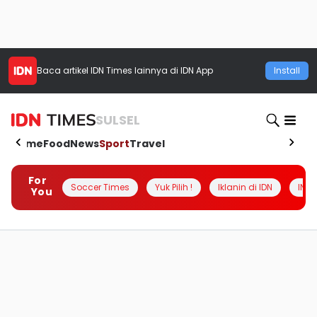
Baca artikel
IDN Times
lainnya di IDN App
Install
SULSEL
Home
Food
News
Sport
Travel
For
Soccer Times
Yuk Pilih !
Iklanin di IDN
INSI
You