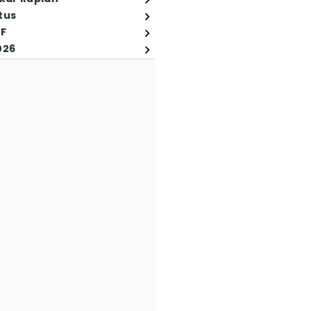
tus
FF
026