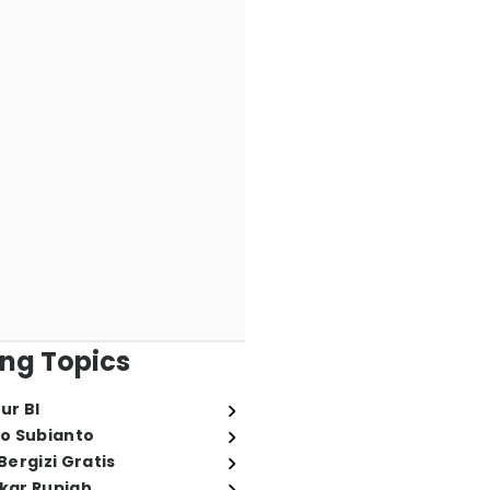
ng Topics
ur BI
o Subianto
ergizi Gratis
ukar Rupiah