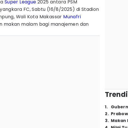
ua
Super League
2025 antara PSM
ngkara FC, Sabtu (16/8/2025) di Stadion
pung, Wali Kota Makassar
Munafri
n makan malam bagi manajemen dan
Trendi
1
.
Gubern
2
.
Prabow
3
.
Makan B
4
.
Nilai T