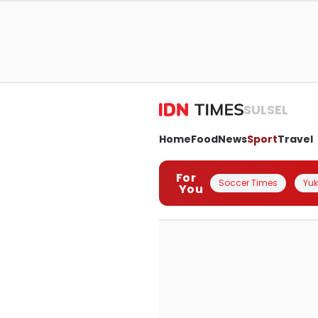
SULSEL
Home
Food
News
Sport
Travel
For
Soccer Times
Yuk 
You