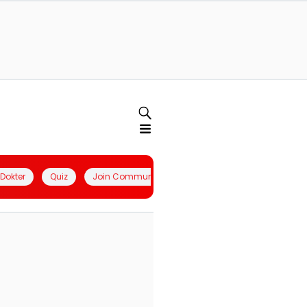
l Dokter
Quiz
Join Community