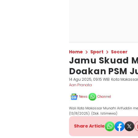
Home
Sport
Soccer
Jamu Skuad M
Doakan PSM J
14 Agu 2025, 09:15 WIB
Kota Makassa
Aan Pranata
News
Channel
Wali Kota Makassar Munafri Arifuddin 
(13/8/2025). (Dok. Istimewa)
Share Article