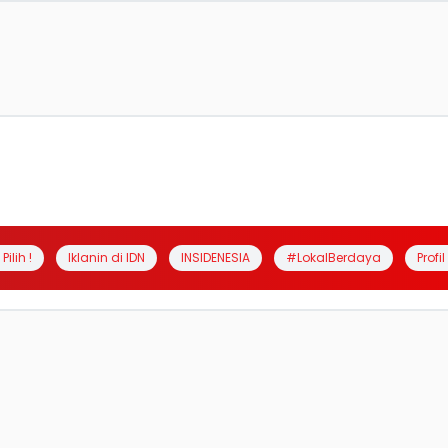
Pilih !
Iklanin di IDN
INSIDENESIA
#LokalBerdaya
Profi