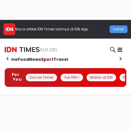
Baca artikel
IDN Times
lainnya di IDN App
Install
SULSEL
Home
Food
News
Sport
Travel
For
Soccer Times
Yuk Pilih !
Iklanin di IDN
INSI
You