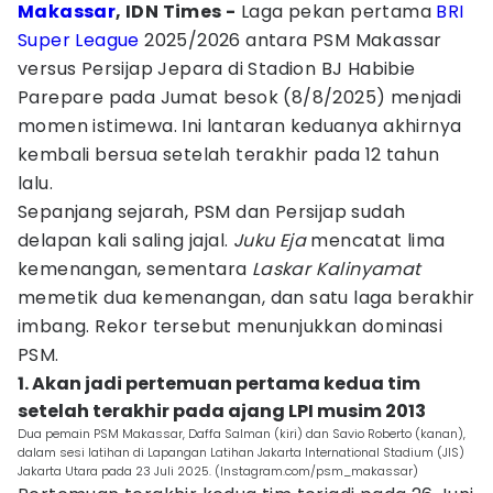
Makassar
, IDN Times -
Laga pekan pertama
BRI
Super League
2025/2026 antara PSM Makassar
versus Persijap Jepara di Stadion BJ Habibie
Parepare pada Jumat besok (8/8/2025) menjadi
momen istimewa. Ini lantaran keduanya akhirnya
kembali bersua setelah terakhir pada 12 tahun
lalu.
Sepanjang sejarah, PSM dan Persijap sudah
delapan kali saling jajal.
Juku Eja
mencatat lima
kemenangan, sementara
Laskar Kalinyamat
memetik dua kemenangan, dan satu laga berakhir
imbang. Rekor tersebut menunjukkan dominasi
PSM.
1. Akan jadi pertemuan pertama kedua tim
setelah terakhir pada ajang LPI musim 2013
Dua pemain PSM Makassar, Daffa Salman (kiri) dan Savio Roberto (kanan),
dalam sesi latihan di Lapangan Latihan Jakarta International Stadium (JIS)
Jakarta Utara pada 23 Juli 2025. (Instagram.com/psm_makassar)