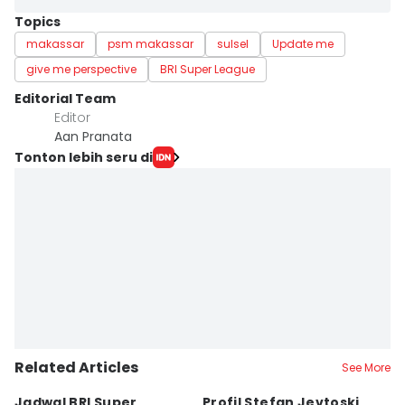
Topics
makassar
psm makassar
sulsel
Update me
give me perspective
BRI Super League
Editorial Team
Editor
Aan Pranata
Tonton lebih seru di
Related Articles
See More
Jadwal BRI Super
Profil Stefan Jevtoski,
W