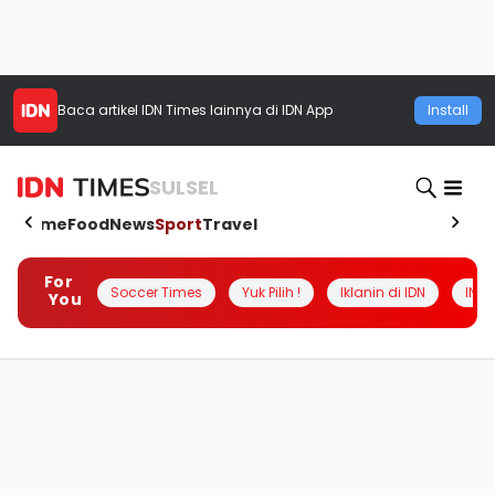
Baca artikel
IDN Times
lainnya di IDN App
Install
SULSEL
Home
Food
News
Sport
Travel
For
Soccer Times
Yuk Pilih !
Iklanin di IDN
INSI
You