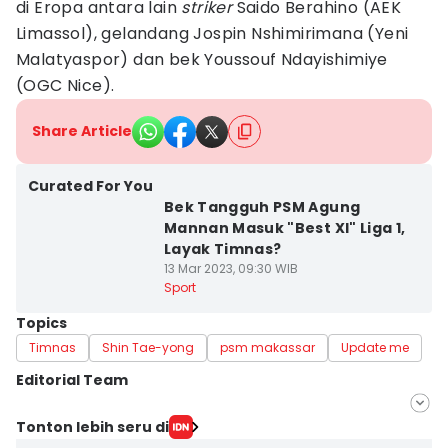
di Eropa antara lain
striker
Saido Berahino (AEK
Limassol), gelandang Jospin Nshimirimana (Yeni
Malatyaspor) dan bek Youssouf Ndayishimiye
(OGC Nice).
Share Article
Curated For You
Bek Tangguh PSM Agung
Mannan Masuk "Best XI" Liga 1,
Layak Timnas?
13 Mar 2023, 09:30 WIB
Sport
Topics
Timnas
Shin Tae-yong
psm makassar
Update me
Editorial Team
Editor
Tonton lebih seru di
Irwan Idris