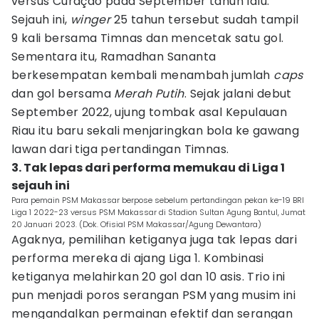
versus Curaçao pada September tahun lalu.
Sejauh ini,
winger
25 tahun tersebut sudah tampil
9 kali bersama Timnas dan mencetak satu gol.
Sementara itu, Ramadhan Sananta
berkesempatan kembali menambah jumlah
caps
dan gol bersama
Merah Putih
. Sejak jalani debut
September 2022, ujung tombak asal Kepulauan
Riau itu baru sekali menjaringkan bola ke gawang
lawan dari tiga pertandingan Timnas.
3. Tak lepas dari performa memukau di Liga 1
sejauh ini
Para pemain PSM Makassar berpose sebelum pertandingan pekan ke-19 BRI
Liga 1 2022-23 versus PSM Makassar di Stadion Sultan Agung Bantul, Jumat
20 Januari 2023. (Dok. Ofisial PSM Makassar/Agung Dewantara)
Agaknya, pemilihan ketiganya juga tak lepas dari
performa mereka di ajang Liga 1. Kombinasi
ketiganya melahirkan 20 gol dan 10 asis. Trio ini
pun menjadi poros serangan PSM yang musim ini
mengandalkan permainan efektif dan serangan