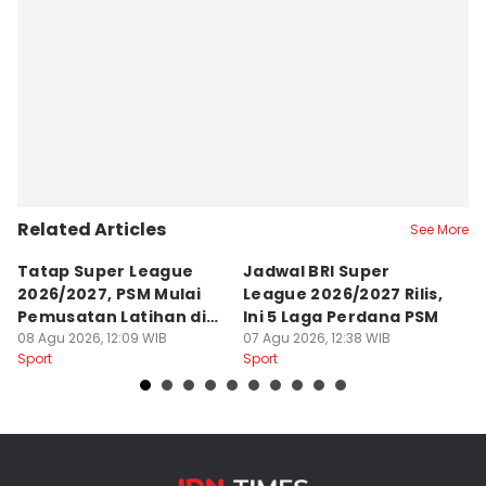
Editor
Ach. Hidayat Alsair
Related Articles
See More
Tatap Super League
Jadwal BRI Super
Pr
2026/2027, PSM Mulai
League 2026/2027 Rilis,
J
Pemusatan Latihan di
Ini 5 Laga Perdana PSM
M
Jogja
08 Agu 2026, 12:09 WIB
07 Agu 2026, 12:38 WIB
04
Sport
Sport
Sp