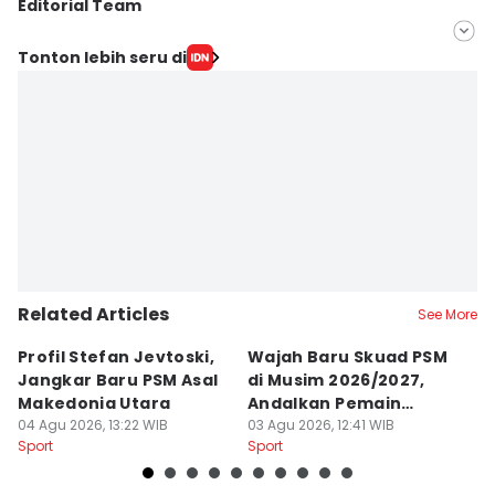
Editorial Team
Editor
Tonton lebih seru di
Ach. Hidayat Alsair
Editor
Aan Pranata
Related Articles
See More
Profil Stefan Jevtoski,
Wajah Baru Skuad PSM
D
Jangkar Baru PSM Asal
di Musim 2026/2027,
Z
Makedonia Utara
Andalkan Pemain
B
04 Agu 2026, 13:22 WIB
Balkan
03 Agu 2026, 12:41 WIB
B
26
Sport
Sport
Sp