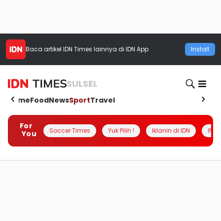
Baca artikel
IDN Times
lainnya di IDN App
Install
SULSEL
Home
Food
News
Sport
Travel
For
Soccer Times
Yuk Pilih !
Iklanin di IDN
INSI
You