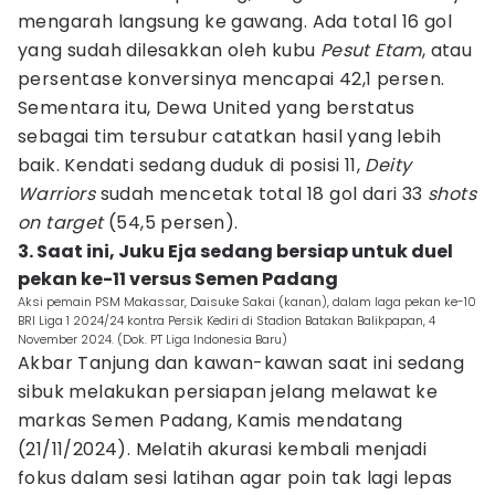
mengarah langsung ke gawang. Ada total 16 gol
yang sudah dilesakkan oleh kubu
Pesut Etam
, atau
persentase konversinya mencapai 42,1 persen.
Sementara itu, Dewa United yang berstatus
sebagai tim tersubur catatkan hasil yang lebih
baik. Kendati sedang duduk di posisi 11,
Deity
Warriors
sudah mencetak total 18 gol dari 33
shots
on target
(54,5 persen).
3. Saat ini, Juku Eja sedang bersiap untuk duel
pekan ke-11 versus Semen Padang
Aksi pemain PSM Makassar, Daisuke Sakai (kanan), dalam laga pekan ke-10
BRI Liga 1 2024/24 kontra Persik Kediri di Stadion Batakan Balikpapan, 4
November 2024. (Dok. PT Liga Indonesia Baru)
Akbar Tanjung dan kawan-kawan saat ini sedang
sibuk melakukan persiapan jelang melawat ke
markas Semen Padang, Kamis mendatang
(21/11/2024). Melatih akurasi kembali menjadi
fokus dalam sesi latihan agar poin tak lagi lepas