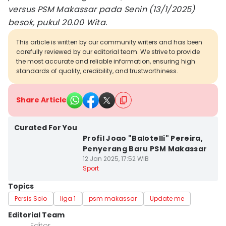
versus PSM Makassar pada Senin (13/1/2025)
besok, pukul 20.00 Wita.
This article is written by our community writers and has been
carefully reviewed by our editorial team. We strive to provide
the most accurate and reliable information, ensuring high
standards of quality, credibility, and trustworthiness.
Share Article
Curated For You
Profil Joao "Balotelli" Pereira,
Penyerang Baru PSM Makassar
12 Jan 2025, 17:52 WIB
Sport
Topics
Persis Solo
liga 1
psm makassar
Update me
Editorial Team
Editor