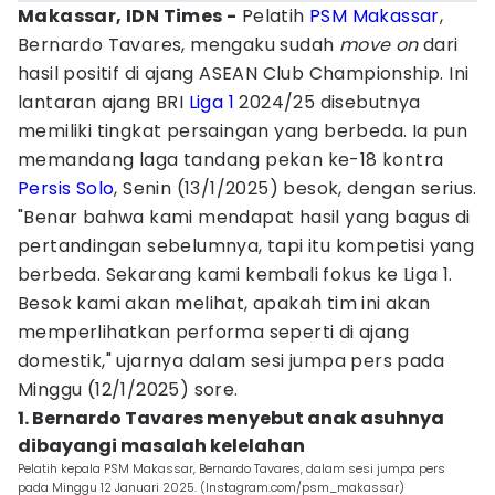
Makassar, IDN Times -
Pelatih
PSM Makassar
,
Bernardo Tavares, mengaku sudah
move on
dari
hasil positif di ajang ASEAN Club Championship. Ini
lantaran ajang BRI
Liga 1
2024/25 disebutnya
memiliki tingkat persaingan yang berbeda. Ia pun
memandang laga tandang pekan ke-18 kontra
Persis Solo
, Senin (13/1/2025) besok, dengan serius.
"Benar bahwa kami mendapat hasil yang bagus di
pertandingan sebelumnya, tapi itu kompetisi yang
berbeda. Sekarang kami kembali fokus ke Liga 1.
Besok kami akan melihat, apakah tim ini akan
memperlihatkan performa seperti di ajang
domestik," ujarnya dalam sesi jumpa pers pada
Minggu (12/1/2025) sore.
1. Bernardo Tavares menyebut anak asuhnya
dibayangi masalah kelelahan
Pelatih kepala PSM Makassar, Bernardo Tavares, dalam sesi jumpa pers
pada Minggu 12 Januari 2025. (Instagram.com/psm_makassar)