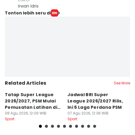
Irwan Idris
Tonton lebih seru di
Related Articles
See More
Tatap Super League
Jadwal BRI Super
Pr
2026/2027, PSM Mulai
League 2026/2027 Rilis,
J
Pemusatan Latihan di
Ini 5 Laga Perdana PSM
M
Jogja
08 Agu 2026, 12:09 WIB
07 Agu 2026, 12:38 WIB
04
Sport
Sport
Sp