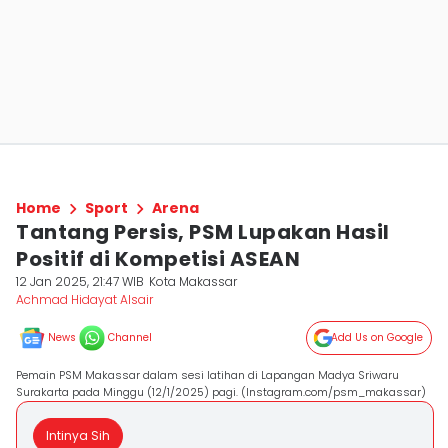
Home
Sport
Arena
Tantang Persis, PSM Lupakan Hasil
Positif di Kompetisi ASEAN
12 Jan 2025, 21:47 WIB
Kota Makassar
Achmad Hidayat Alsair
News
Channel
Add Us on Google
Pemain PSM Makassar dalam sesi latihan di Lapangan Madya Sriwaru
Surakarta pada Minggu (12/1/2025) pagi. (Instagram.com/psm_makassar)
Intinya Sih