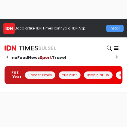
Baca artikel
IDN Times
lainnya di IDN App
Install
SULSEL
Home
Food
News
Sport
Travel
For
Soccer Times
Yuk Pilih !
Iklanin di IDN
INSI
You