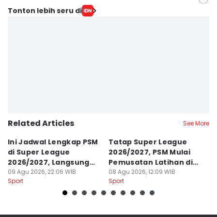
Editor
Tonton lebih seru di
Ach. Hidayat Alsair
Editor
Aan Pranata
Related Articles
See More
Ini Jadwal Lengkap PSM
Tatap Super League
J
di Super League
2026/2027, PSM Mulai
L
2026/2027, Langsung
Pemusatan Latihan di
I
Sengit
09 Agu 2026, 22:06 WIB
Jogja
08 Agu 2026, 12:09 WIB
07
Sport
Sport
Sp