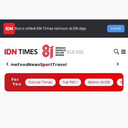
Baca artikel
IDN Times
lainnya di IDN App
Install
SULSEL
Home
Food
News
Sport
Travel
For
Soccer Times
Yuk Pilih !
Iklanin di IDN
INSI
You