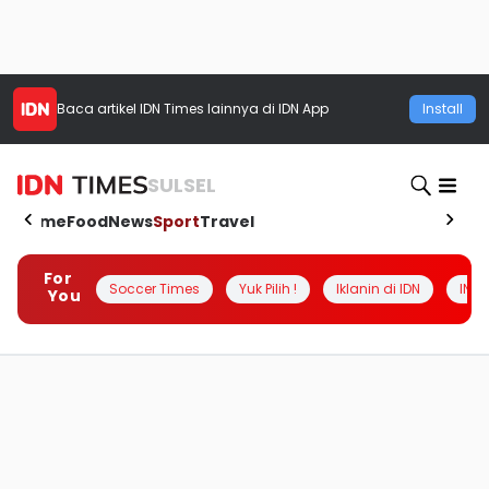
Baca artikel
IDN Times
lainnya di IDN App
Install
SULSEL
Home
Food
News
Sport
Travel
For
Soccer Times
Yuk Pilih !
Iklanin di IDN
INSI
You