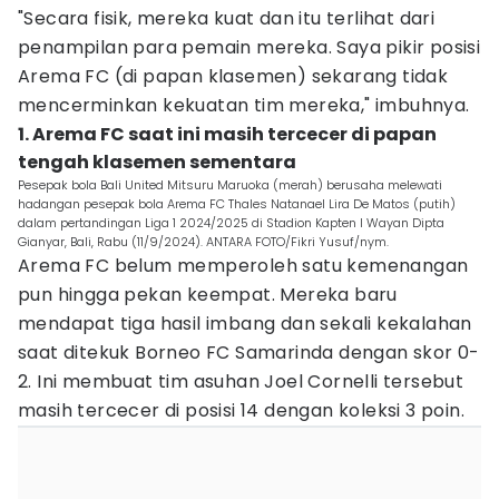
"Secara fisik, mereka kuat dan itu terlihat dari
penampilan para pemain mereka. Saya pikir posisi
Arema FC (di papan klasemen) sekarang tidak
mencerminkan kekuatan tim mereka," imbuhnya.
1. Arema FC saat ini masih tercecer di papan
tengah klasemen sementara
Pesepak bola Bali United Mitsuru Maruoka (merah) berusaha melewati
hadangan pesepak bola Arema FC Thales Natanael Lira De Matos (putih)
dalam pertandingan Liga 1 2024/2025 di Stadion Kapten I Wayan Dipta
Gianyar, Bali, Rabu (11/9/2024). ANTARA FOTO/Fikri Yusuf/nym.
Arema FC belum memperoleh satu kemenangan
pun hingga pekan keempat. Mereka baru
mendapat tiga hasil imbang dan sekali kekalahan
saat ditekuk Borneo FC Samarinda dengan skor 0-
2. Ini membuat tim asuhan Joel Cornelli tersebut
masih tercecer di posisi 14 dengan koleksi 3 poin.