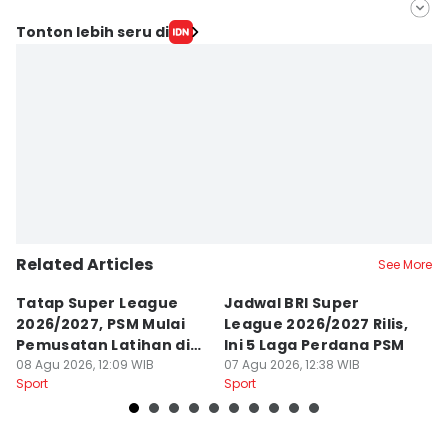
Editor
Tonton lebih seru di
Ach. Hidayat Alsair
Editor
Aan Pranata
Related Articles
See More
Tatap Super League
Jadwal BRI Super
Pr
2026/2027, PSM Mulai
League 2026/2027 Rilis,
J
Pemusatan Latihan di
Ini 5 Laga Perdana PSM
M
Jogja
08 Agu 2026, 12:09 WIB
07 Agu 2026, 12:38 WIB
04
Sport
Sport
Sp