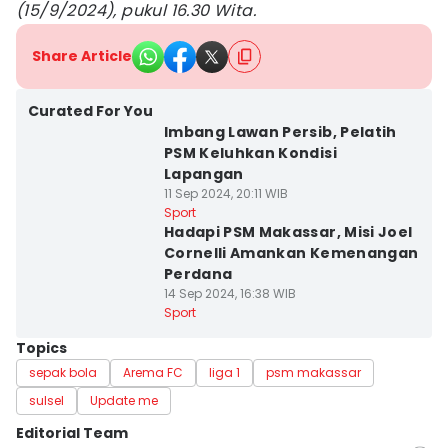
(15/9/2024), pukul 16.30 Wita.
Share Article
Curated For You
Imbang Lawan Persib, Pelatih
PSM Keluhkan Kondisi
Lapangan
11 Sep 2024, 20:11 WIB
Sport
Hadapi PSM Makassar, Misi Joel
Cornelli Amankan Kemenangan
Perdana
14 Sep 2024, 16:38 WIB
Sport
Topics
sepak bola
Arema FC
liga 1
psm makassar
sulsel
Update me
Editorial Team