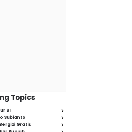
ng Topics
ur BI
o Subianto
ergizi Gratis
ukar Rupiah