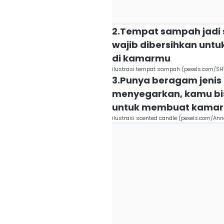
2.Tempat sampah jadi s
wajib dibersihkan unt
di kamarmu
ilustrasi tempat sampah (pexels.com/SH
3.Punya beragam jeni
menyegarkan, kamu bi
untuk membuat kamar t
ilustrasi scented candle (pexels.com/An