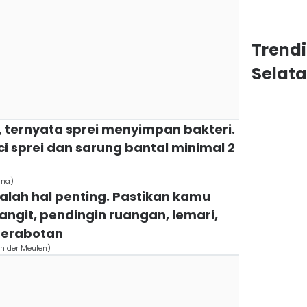
Trend
Selat
ih, ternyata sprei menyimpan bakteri.
i sprei dan sarung bantal minimal 2
ina)
alah hal penting. Pastikan kamu
ngit, pendingin ruangan, lemari,
 perabotan
an der Meulen)