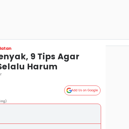
latan
enyak, 9 Tips Agar
elalu Harum
r
Add Us on Google
ling)