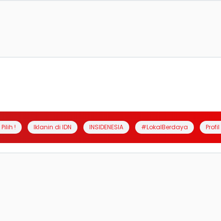
Pilih !
Iklanin di IDN
INSIDENESIA
#LokalBerdaya
Profi