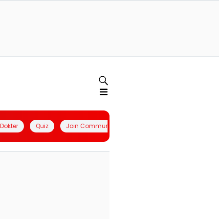
l Dokter
Quiz
Join Community