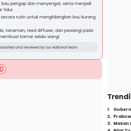
n bau pengap dan menyengat, serta menjadi
 tidur
secara rutin untuk menghilangkan bau kurang
e, tanaman, reed diffuser, dan pewangi pada
 membuat kamar selalu wangi
ssisted and reviewed by our editorial team.
Trendi
1
.
Gubern
2
.
Prabow
3
.
Makan B
4
.
Nilai T