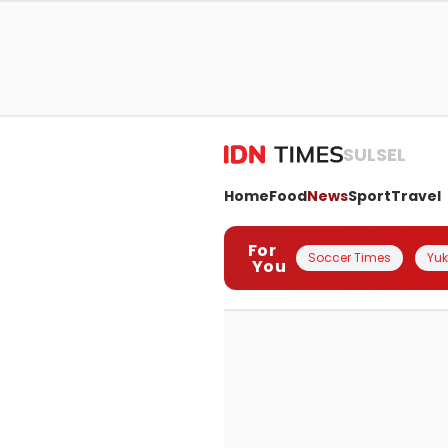
SULSEL
Home
Food
News
Sport
Travel
For
Soccer Times
Yuk 
You