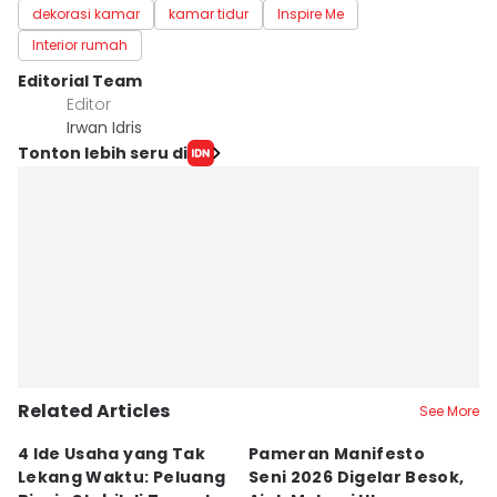
dekorasi kamar
kamar tidur
Inspire Me
Interior rumah
Editorial Team
Editor
Irwan Idris
Tonton lebih seru di
Related Articles
See More
4 Ide Usaha yang Tak
Pameran Manifesto
S
Lekang Waktu: Peluang
Seni 2026 Digelar Besok,
I