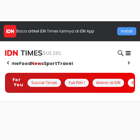
Baca artikel
IDN Times
lainnya di IDN App
Install
SULSEL
Home
Food
News
Sport
Travel
For
Soccer Times
Yuk Pilih !
Iklanin di IDN
INSI
You