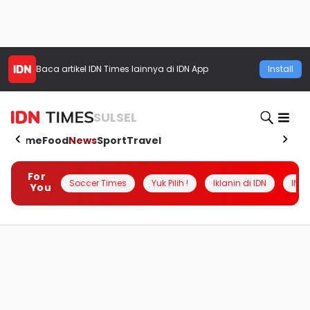
Baca artikel
IDN Times
lainnya di IDN App
Install
SULSEL
Home
Food
News
Sport
Travel
For
Soccer Times
Yuk Pilih !
Iklanin di IDN
INSI
You