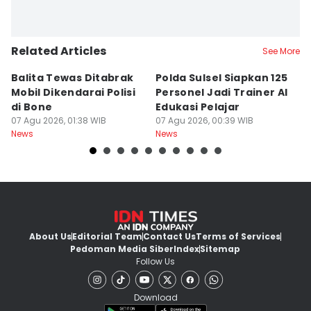
Related Articles
See More
Balita Tewas Ditabrak
Polda Sulsel Siapkan 125
G
Mobil Dikendarai Polisi
Personel Jadi Trainer AI
M
di Bone
Edukasi Pelajar
H
07 Agu 2026, 01:38 WIB
07 Agu 2026, 00:39 WIB
T
06
News
News
Ne
About Us
Editorial Team
Contact Us
Terms of Services
Pedoman Media Siber
Index
Sitemap
Follow Us
Download