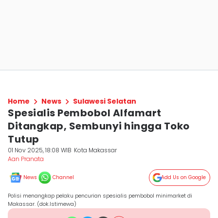
Home
News
Sulawesi Selatan
Spesialis Pembobol Alfamart
Ditangkap, Sembunyi hingga Toko
Tutup
01 Nov 2025, 18:08 WIB
Kota Makassar
Aan Pranata
News
Channel
Add Us on Google
Polisi menangkap pelaku pencurian spesialis pembobol minimarket di
Makassar. (dok.Istimewa)