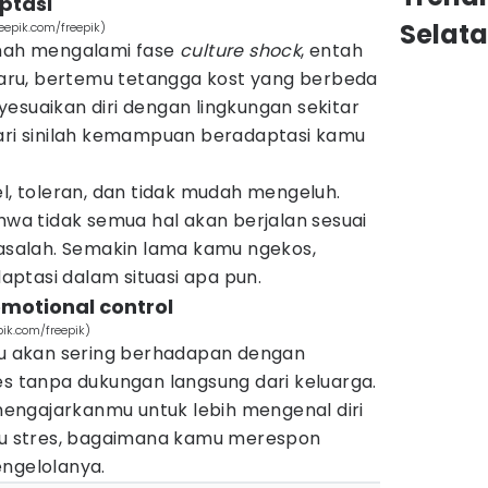
ptasi
Selat
eepik.com/freepik)
rnah mengalami fase
culture shock
, entah
 baru, bertemu tetangga kost yang berbeda
esuaikan diri dengan lingkungan sekitar
dari sinilah kemampuan beradaptasi kamu
el, toleran, dan tidak mudah mengeluh.
a tidak semua hal akan berjalan sesuai
masalah. Semakin lama kamu ngekos,
ptasi dalam situasi apa pun.
emotional control
ik.com/freepik)
amu akan sering berhadapan dengan
es tanpa dukungan langsung dari keluarga.
engajarkanmu untuk lebih mengenal diri
amu stres, bagaimana kamu merespon
engelolanya.