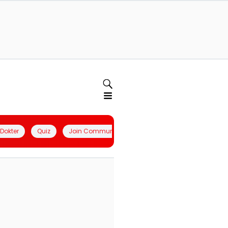
l Dokter
Quiz
Join Community