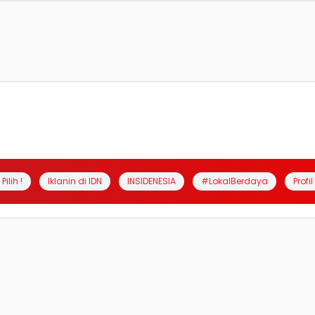
Pilih !
Iklanin di IDN
INSIDENESIA
#LokalBerdaya
Profi