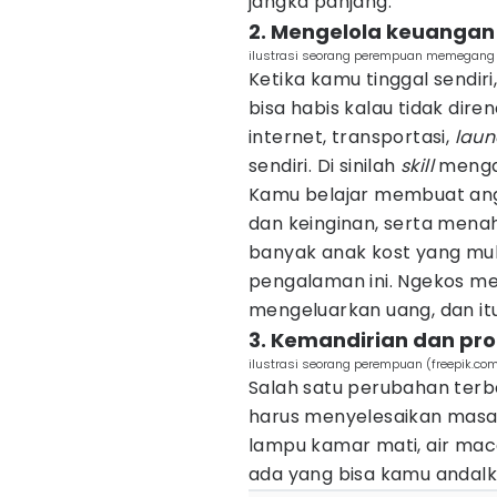
jangka panjang.
2. Mengelola keuangan
ilustrasi seorang perempuan memegang u
Ketika kamu tinggal sendi
bisa habis kalau tidak dire
internet, transportasi,
laun
sendiri. Di sinilah
skill
menga
Kamu belajar membuat an
dan keinginan, serta menaha
banyak anak kost yang mula
pengalaman ini. Ngekos me
mengeluarkan uang, dan it
3. Kemandirian dan pro
ilustrasi seorang perempuan (freepik.com
Salah satu perubahan terbe
harus menyelesaikan masala
lampu kamar mati, air mac
ada yang bisa kamu andalka