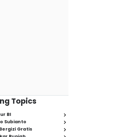
ng Topics
ur BI
o Subianto
ergizi Gratis
ukar Rupiah