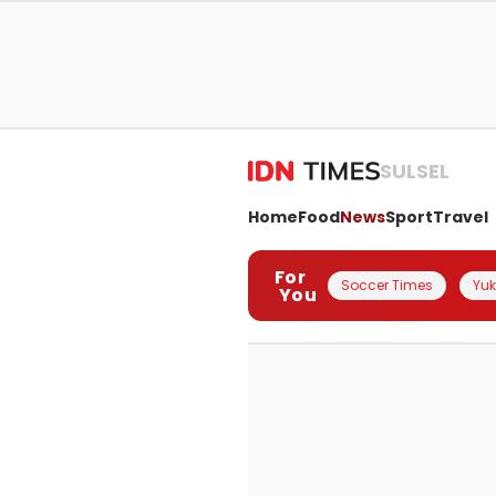
SULSEL
Home
Food
News
Sport
Travel
For
Soccer Times
Yuk 
You