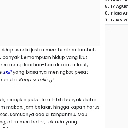
5
.
17 Agus
6
.
Piala A
7
.
GIIAS 2
, hidup sendiri justru membuatmu tumbuh
ri, banyak kemampuan hidup yang ikut
u menjalani hari-hari di kamar kost,
fe
skill
yang biasanya meningkat pesat
sendiri.
Keep scrolling
!
ah, mungkin jadwalmu lebih banyak diatur
 jam makan, jam belajar, hingga kapan harus
ekos, semuanya ada di tanganmu. Mau
g, atau mau bolos, tak ada yang