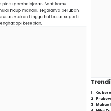
 pintu pembelajaran. Saat kamu
lai hidup mandiri, segalanya berubah,
i urusan makan hingga hal besar seperti
enghadapi kesepian.
Trendi
1
.
Gubern
2
.
Prabow
3
.
Makan B
4
.
Nilai T