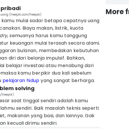
 pribadi
More 
ang (freepik.com/freepik)
ri, kamu mulai sadar betapa cepatnya uang
ncanakan. Biaya makan, listrik, kuota
dry
, semuanya harus kamu tanggung
tur keuangan mulai terasah secara alami.
ggaran bulanan, membedakan kebutuhan
n diri dari belanja impulsif. Bahkan,
i belajar investasi atau menabung dari
maksa kamu berpikir dua kali sebelum
u
pelajaran hidup
yang sangat berharga.
blem solving
/freepik)
sar saat tinggal sendiri adalah kamu
hmu sendiri. Baik masalah teknis seperti
et, makanan yang basi, dan lainnya. Gak
n kecuali dirimu sendiri.