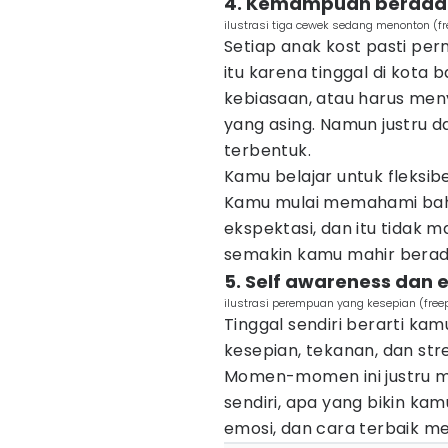
4. Kemampuan berada
ilustrasi tiga cewek sedang menonton (fr
Setiap anak kost pasti pe
itu karena tinggal di kota
kebiasaan, atau harus meny
yang asing. Namun justru 
terbentuk.
Kamu belajar untuk fleksib
Kamu mulai memahami bahw
ekspektasi, dan itu tidak 
semakin kamu mahir berada
5. Self awareness dan 
ilustrasi perempuan yang kesepian (freep
Tinggal sendiri berarti k
kesepian, tekanan, dan str
Momen-momen ini justru m
sendiri, apa yang bikin k
emosi, dan cara terbaik m