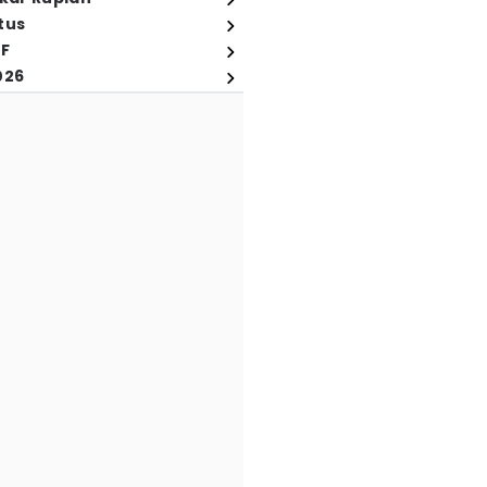
tus
FF
026