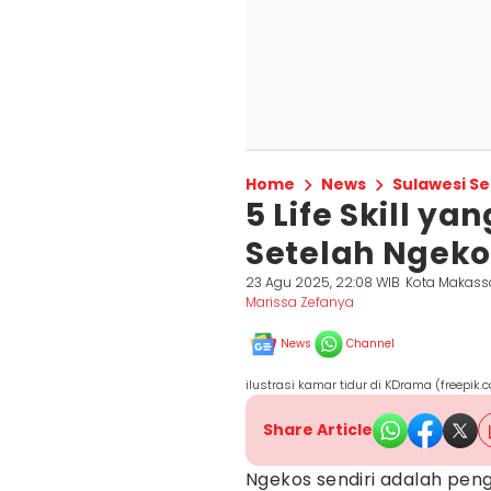
Home
News
Sulawesi Se
5 Life Skill y
Setelah Ngeko
23 Agu 2025, 22:08 WIB
Kota Makass
Marissa Zefanya
News
Channel
ilustrasi kamar tidur di KDrama (freepik.
Share Article
Ngekos sendiri adalah pe