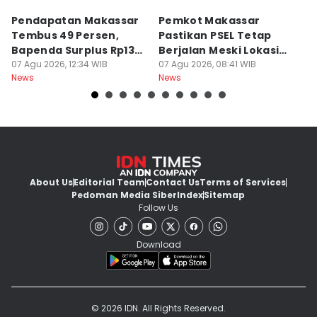
Pendapatan Makassar
Pemkot Makassar
W
Tembus 49 Persen,
Pastikan PSEL Tetap
Z
Bapenda Surplus Rp130
Berjalan Meski Lokasi
L
Miliar
07 Agu 2026, 12:34 WIB
Belum Final
07 Agu 2026, 08:41 WIB
07
News
News
Ne
About Us
Editorial Team
Contact Us
Terms of Services
Pedoman Media Siber
Index
Sitemap
Follow Us
Download
© 2026 IDN. All Rights Reserved.