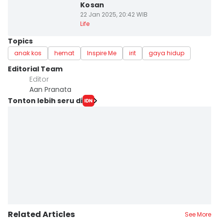
Kosan
22 Jan 2025, 20:42 WIB
Life
Topics
anak kos
hemat
Inspire Me
irit
gaya hidup
Editorial Team
Editor
Aan Pranata
Tonton lebih seru di
Related Articles
See More