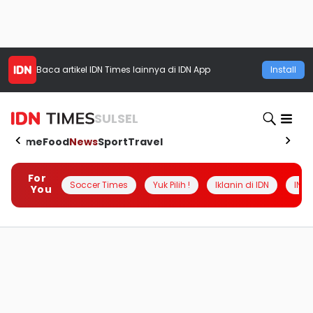
Baca artikel
IDN Times
lainnya di IDN App
Install
SULSEL
Home
Food
News
Sport
Travel
For
Soccer Times
Yuk Pilih !
Iklanin di IDN
INSI
You