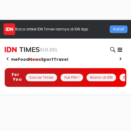
Baca artikel
IDN Times
lainnya di IDN App
Install
SULSEL
Home
Food
News
Sport
Travel
For
Soccer Times
Yuk Pilih !
Iklanin di IDN
INSI
You