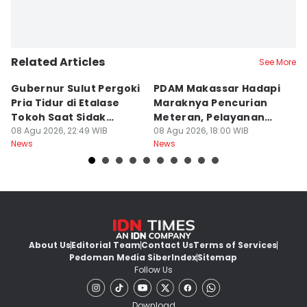
Related Articles
See More
Gubernur Sulut Pergoki
PDAM Makassar Hadapi
P
Pria Tidur di Etalase
Maraknya Pencurian
M
Tokoh Saat Sidak
Meteran, Pelayanan
A
Gedung
08 Agu 2026, 22:49 WIB
Ikut Terdampak
08 Agu 2026, 18:00 WIB
K
08
News
News
Ne
About Us
Editorial Team
Contact Us
Terms of Services
Pedoman Media Siber
Index
Sitemap
Follow Us
Download