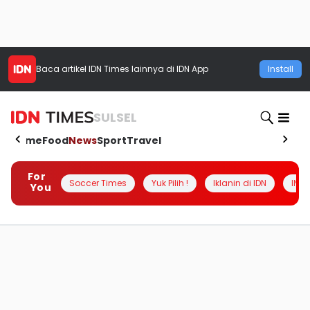
Baca artikel
IDN Times
lainnya di IDN App
Install
SULSEL
Home
Food
News
Sport
Travel
For
Soccer Times
Yuk Pilih !
Iklanin di IDN
INSI
You