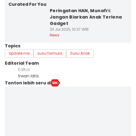
Curated For You
Peringatan HAN, Munafri:
Jangan Biarkan Anak Terlena
Gadget
23 Jul 2025, 10:37 WIB
News
Topics
Update me
susu formula
Susu Anak
Editorial Team
Editor
Irwan Idris
Tonton lebih seru di