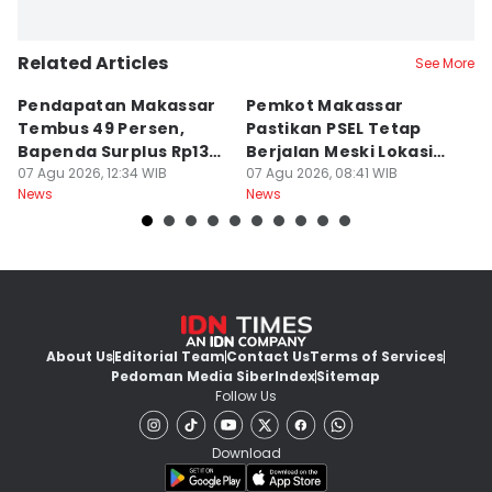
Related Articles
See More
Pendapatan Makassar
Pemkot Makassar
W
Tembus 49 Persen,
Pastikan PSEL Tetap
Z
Bapenda Surplus Rp130
Berjalan Meski Lokasi
L
Miliar
07 Agu 2026, 12:34 WIB
Belum Final
07 Agu 2026, 08:41 WIB
07
News
News
Ne
About Us
Editorial Team
Contact Us
Terms of Services
Pedoman Media Siber
Index
Sitemap
Follow Us
Download