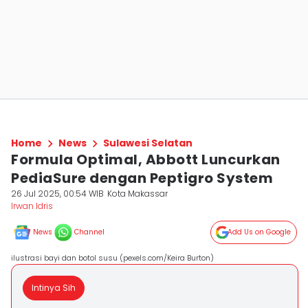
Home
News
Sulawesi Selatan
Formula Optimal, Abbott Luncurkan
PediaSure dengan Peptigro System
26 Jul 2025, 00:54 WIB
Kota Makassar
Irwan Idris
News
Channel
Add Us on Google
ilustrasi bayi dan botol susu (pexels.com/Keira Burton)
Intinya Sih