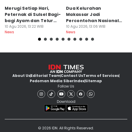
Merugi Setiap Hari,
Dua Kelurahan
G
Peternak di Sulsel Bagi-
Makassar Jadi
M
bagi Ayam dan Telur
Percontohan Nasional
Ti
Gratis
10 Agu 2026, 13:22 WIB
Sadar HAM
10 Agu 2026, 13:06 WIB
10
News
News
Ne
About Us
Editorial Team
Contact Us
Terms of Services
Pedoman Media Siber
Index
Sitemap
Follow Us
Download
© 2026 IDN. All Rights Reserved.