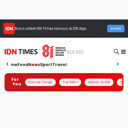
Baca artikel
IDN Times
lainnya di IDN App
Install
SULSEL
Home
Food
News
Sport
Travel
For
Soccer Times
Yuk Pilih !
Iklanin di IDN
INSI
You