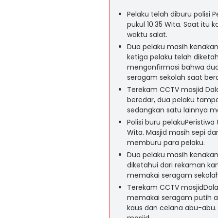
Pelaku telah diburu polisi P
pukul 10.35 Wita. Saat itu
waktu salat.
Dua pelaku masih kenakan 
ketiga pelaku telah diketa
mengonfirmasi bahwa du
seragam sekolah saat bera
Terekam CCTV masjid Dala
beredar, dua pelaku tam
sedangkan satu lainnya 
Polisi buru pelakuPeristiwa
Wita. Masjid masih sepi da
memburu para pelaku.
Dua pelaku masih kenakan 
diketahui dari rekaman k
memakai seragam sekolah 
Terekam CCTV masjidDal
memakai seragam putih a
kaus dan celana abu-abu. 