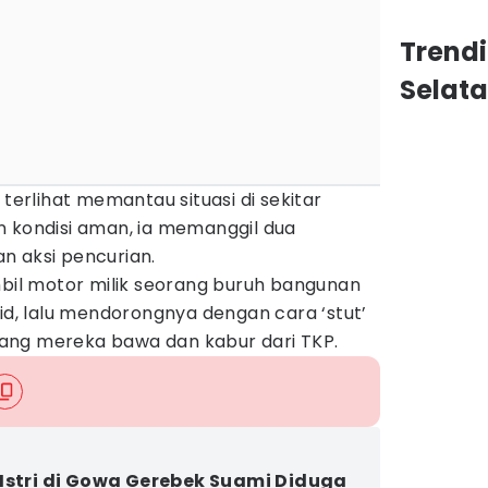
Trend
Selat
 terlihat memantau situasi di sekitar
n kondisi aman, ia memanggil dua
n aksi pencurian.
l motor milik seorang buruh bangunan
jid, lalu mendorongnya dengan cara ‘stut’
ang mereka bawa dan kabur dari TKP.
Istri di Gowa Gerebek Suami Diduga