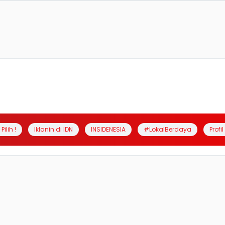
Pilih !
Iklanin di IDN
INSIDENESIA
#LokalBerdaya
Profi