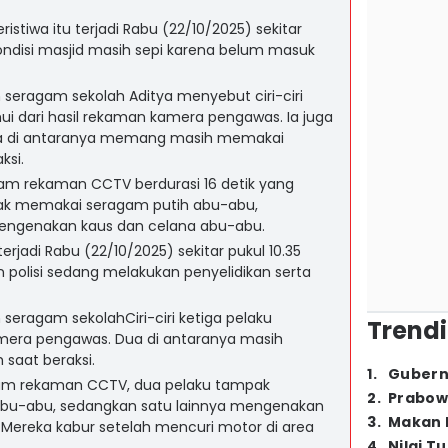
eristiwa itu terjadi Rabu (22/10/2025) sekitar
 kondisi masjid masih sepi karena belum masuk
seragam sekolah Aditya menyebut ciri-ciri
hui dari hasil rekaman kamera pengawas. Ia juga
a di antaranya memang masih memakai
ksi.
m rekaman CCTV berdurasi 16 detik yang
pak memakai seragam putih abu-abu,
mengenakan kaus dan celana abu-abu.
 terjadi Rabu (22/10/2025) sekitar pukul 10.35
n polisi sedang melakukan penyelidikan serta
seragam sekolahCiri-ciri ketiga pelaku
Trendi
amera pengawas. Dua di antaranya masih
saat beraksi.
1
.
Gubern
am rekaman CCTV, dua pelaku tampak
2
.
Prabow
bu-abu, sedangkan satu lainnya mengenakan
3
.
Makan B
Mereka kabur setelah mencuri motor di area
4
.
Nilai T