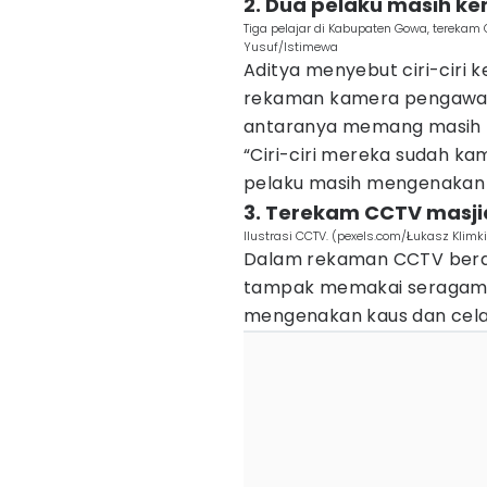
2. Dua pelaku masih k
Tiga pelajar di Kabupaten Gowa, terekam
Yusuf/Istimewa
Aditya menyebut ciri-ciri ke
rekaman kamera pengawas.
antaranya memang masih m
“Ciri-ciri mereka sudah k
pelaku masih mengenakan p
3. Terekam CCTV masji
Ilustrasi CCTV. (pexels.com/Łukasz Klimk
Dalam rekaman CCTV berdur
tampak memakai seragam p
mengenakan kaus dan cel