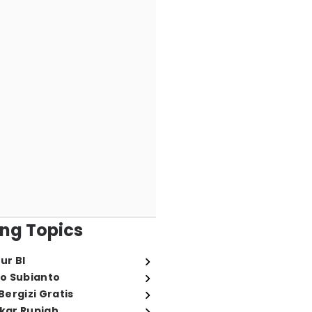
ng Topics
ur BI
o Subianto
ergizi Gratis
ukar Rupiah