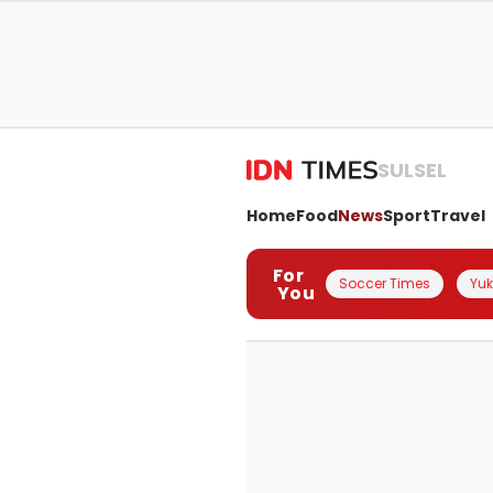
SULSEL
Home
Food
News
Sport
Travel
For
Soccer Times
Yuk 
You