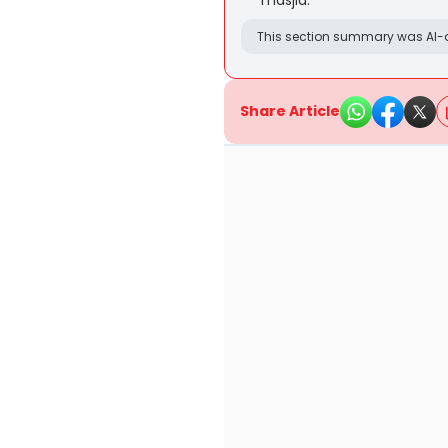
masjid.
This section summary was AI-a
Share Article