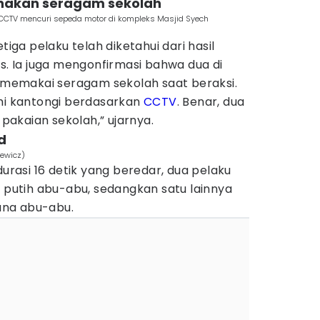
enakan seragam sekolah
 CCTV mencuri sepeda motor di kompleks Masjid Syech
tiga pelaku telah diketahui dari hasil
 Ia juga mengonfirmasi bahwa dua di
emakai seragam sekolah saat beraksi.
ami kantongi berdasarkan
CCTV
. Benar, dua
akaian sekolah,” ujarnya.
d
iewicz)
asi 16 detik yang beredar, dua pelaku
utih abu-abu, sedangkan satu lainnya
ana abu-abu.