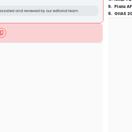
5
.
Piala A
ssisted and reviewed by our editorial team.
6
.
GIIAS 2