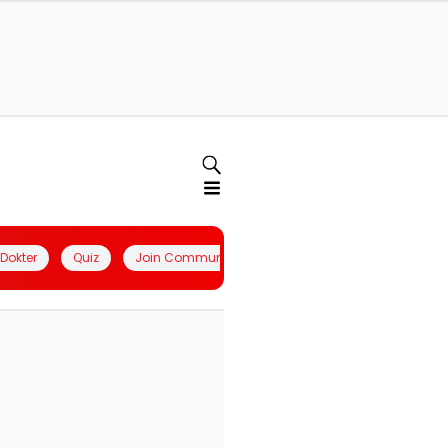
l Dokter
Quiz
Join Community