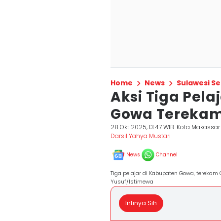
Home
News
Sulawesi Se
Aksi Tiga Pelaj
Gowa Tereka
28 Okt 2025, 13:47 WIB
Kota Makassar
Darsil Yahya Mustari
News
Channel
Tiga pelajar di Kabupaten Gowa, terekam
Yusuf/Istimewa
Intinya Sih