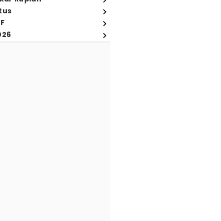
tus
FF
026