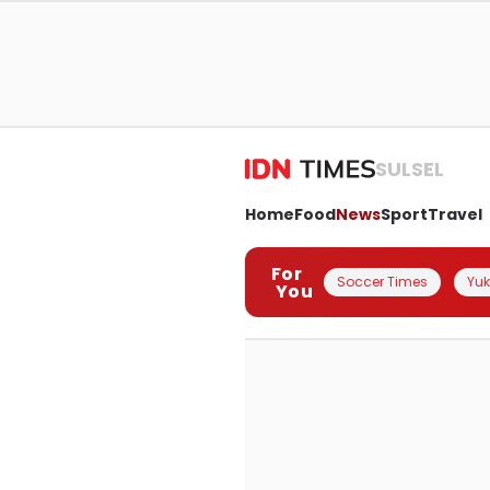
SULSEL
Home
Food
News
Sport
Travel
For
Soccer Times
Yuk 
You