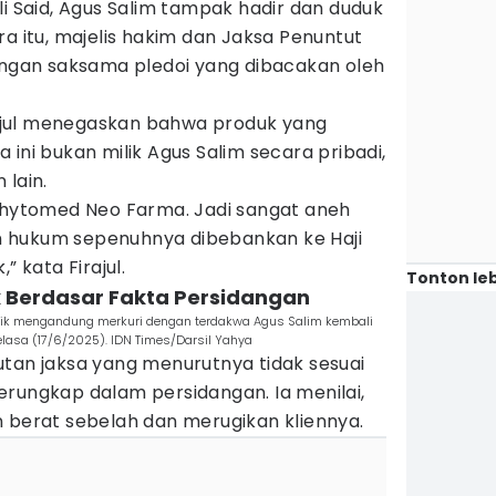
li Said, Agus Salim tampak hadir dan duduk
ra itu, majelis hakim dan Jaksa Penuntut
gan saksama pledoi yang dibacakan oleh
jul menegaskan bahwa produk yang
 ini bukan milik Agus Salim secara pribadi,
 lain.
 Phytomed Neo Farma. Jadi sangat aneh
 hukum sepenuhnya dibebankan ke Haji
” kata Firajul.
Tonton leb
k Berdasar Fakta Persidangan
tik mengandung merkuri dengan terdakwa Agus Salim kembali
elasa (17/6/2025). IDN Times/Darsil Yahya
utan jaksa yang menurutnya tidak sesuai
erungkap dalam persidangan. Ia menilai,
n berat sebelah dan merugikan kliennya.