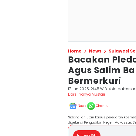
Home
News
Sulawesi Se
Bacakan Pledo
Agus Salim Ba
Bermerkuri
17 Jun 2025, 21:45 WIB
Kota Makassar
Darsil Yahya Mustari
News
Channel
Sidang lanjutan kasus peredaran kosme
digelar di Pengadilan Negeri Makassar, S
Intinya Sih