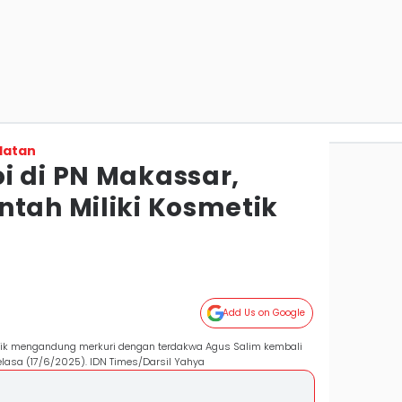
latan
i di PN Makassar,
ntah Miliki Kosmetik
Add Us on Google
tik mengandung merkuri dengan terdakwa Agus Salim kembali
elasa (17/6/2025). IDN Times/Darsil Yahya