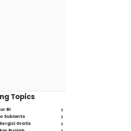
ng Topics
ur BI
o Subianto
ergizi Gratis
ukar Rupiah