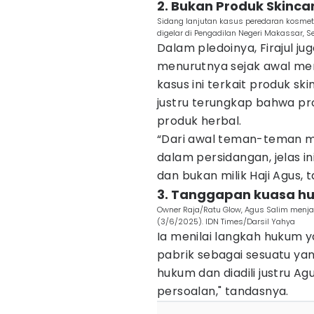
2. Bukan Produk Skincar
Sidang lanjutan kasus peredaran kosme
digelar di Pengadilan Negeri Makassar, S
Dalam pledoinya, Firajul 
menurutnya sejak awal me
kasus ini terkait produk s
justru terungkap bahwa p
produk herbal.
“Dari awal teman-teman me
dalam persidangan, jelas in
dan bukan milik Haji Agus, t
3. Tanggapan kuasa h
Owner Raja/Ratu Glow, Agus Salim menjal
(3/6/2025). IDN Times/Darsil Yahya
Ia menilai langkah hukum 
pabrik sebagai sesuatu ya
hukum dan diadili justru Ag
persoalan," tandasnya.