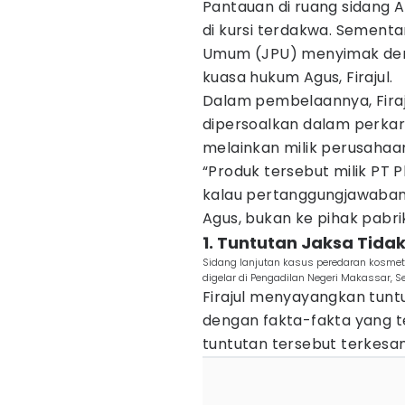
Pantauan di ruang sidang A
di kursi terdakwa. Sementa
Umum (JPU) menyimak den
kuasa hukum Agus, Firajul.
Dalam pembelaannya, Fira
dipersoalkan dalam perkara
melainkan milik perusahaan
“Produk tersebut milik PT
kalau pertanggungjawaban
Agus, bukan ke pihak pabrik,
1. Tuntutan Jaksa Tida
Sidang lanjutan kasus peredaran kosme
digelar di Pengadilan Negeri Makassar, S
Firajul menyayangkan tunt
dengan fakta-fakta yang t
tuntutan tersebut terkesa