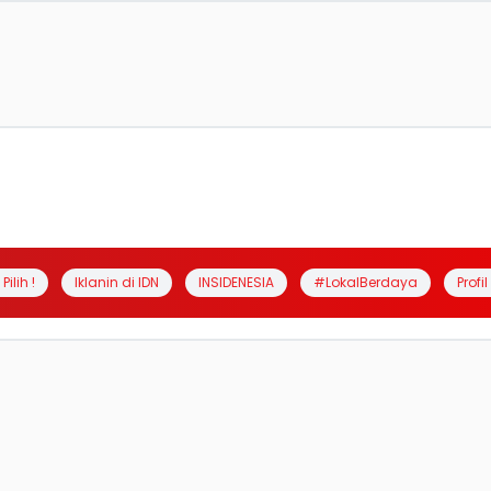
Pilih !
Iklanin di IDN
INSIDENESIA
#LokalBerdaya
Profi