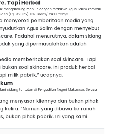
e, Tapi Herbal
tik mengandung merkuri dengan terdakwa Agus Salim kembali
elasa (17/6/2025). IDN Times/Darsil Yahya
juga menyoroti pemberitaan media yang
nyudutkan Agus Salim dengan menyebut
kincare. Padahal menurutnya, dalam sidang
roduk yang dipermasalahkan adalah
dia memberitakan soal skincare. Tapi
i bukan soal skincare. Ini produk herbal
api milik pabrik,” ucapnya.
ukum
ani sidang tuntutan di Pengadilan Negeri Makassar, Selasa
yang menyasar kliennya dan bukan pihak
ng keliru. “Namun yang dibawa ke ranah
us, bukan pihak pabrik. Ini yang kami