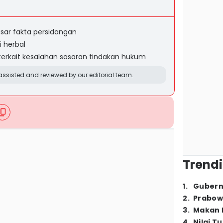
asar fakta persidangan
i herbal
rkait kesalahan sasaran tindakan hukum
ssisted and reviewed by our editorial team.
Trendi
1
.
Gubern
2
.
Prabow
3
.
Makan B
4
.
Nilai T