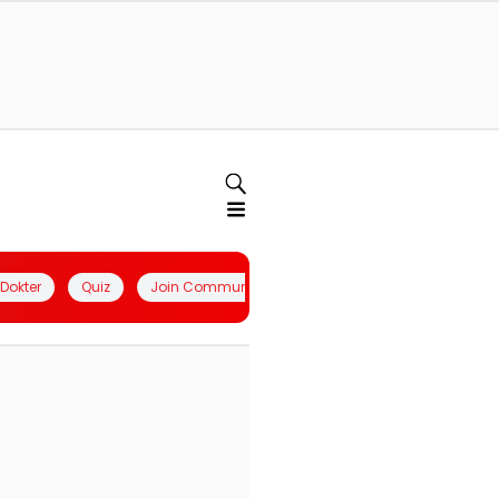
l Dokter
Quiz
Join Community