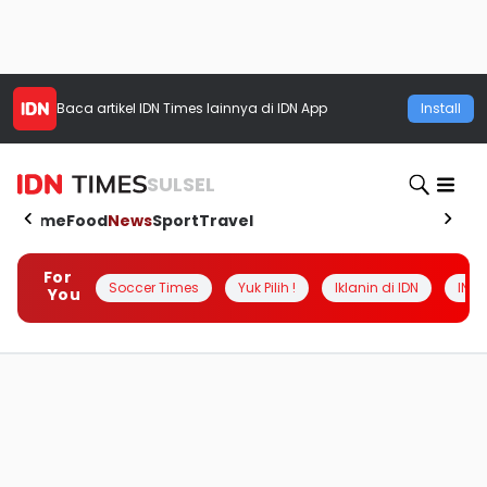
Baca artikel
IDN Times
lainnya di IDN App
Install
SULSEL
Home
Food
News
Sport
Travel
For
Soccer Times
Yuk Pilih !
Iklanin di IDN
INSI
You