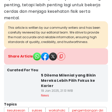
penting, tetapi lebih penting lagi untuk bekerja
cerdas dan menjaga kesehatan fisik serta
mental.
This article is written by our community writers and has been
carefully reviewed by our editorial team. We strive to provide
the most accurate and reliable information, ensuring high
standards of quality, credibility, and trustworthiness.
Share Article
Curated For You
5 Dilema Milenial yang Bikin
Mereka Lebih Pilih Fokus ke
Karier
19 Jan 2025, 21:13 WIB
News
Topics
kesuksesan
sukses
workaholic
pengembangan diri