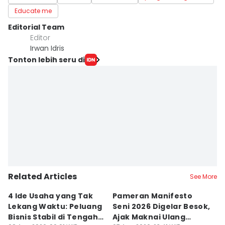
Educate me
Editorial Team
Editor
Irwan Idris
Tonton lebih seru di
Related Articles
See More
4 Ide Usaha yang Tak
Pameran Manifesto
S
Lekang Waktu: Peluang
Seni 2026 Digelar Besok,
I
Bisnis Stabil di Tengah
Ajak Maknai Ulang
d