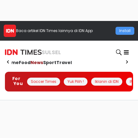
Baca artikel
IDN Times
lainnya di IDN App
Install
SULSEL
Home
Food
News
Sport
Travel
For
Soccer Times
Yuk Pilih !
Iklanin di IDN
INSI
You