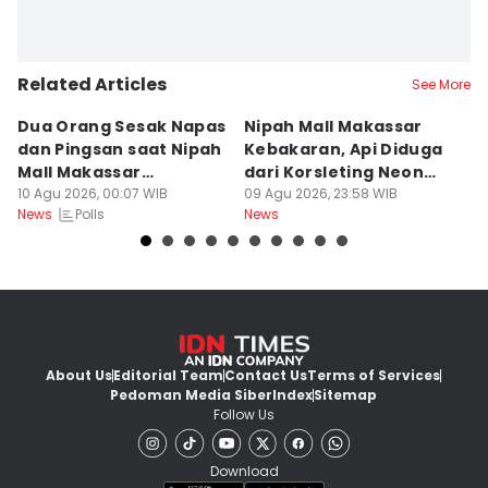
Related Articles
See More
Dua Orang Sesak Napas
Nipah Mall Makassar
D
dan Pingsan saat Nipah
Kebakaran, Api Diduga
M
Mall Makassar
dari Korsleting Neon
O
Kebakaran
10 Agu 2026, 00:07 WIB
Box
09 Agu 2026, 23:58 WIB
09
Polls
News
News
Ne
About Us
Editorial Team
Contact Us
Terms of Services
Pedoman Media Siber
Index
Sitemap
Follow Us
Download