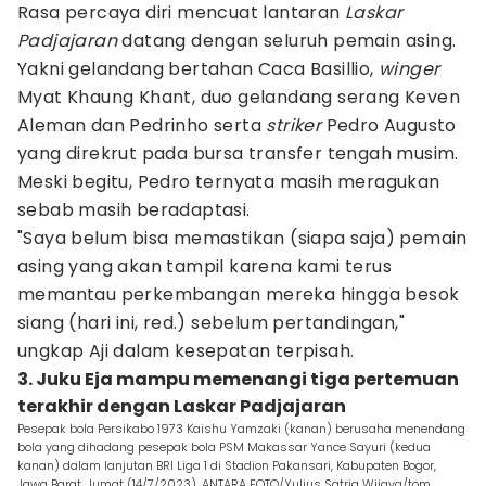
Rasa percaya diri mencuat lantaran
Laskar
Padjajaran
datang dengan seluruh pemain asing.
Yakni gelandang bertahan Caca Basillio,
winger
Myat Khaung Khant, duo gelandang serang Keven
Aleman dan Pedrinho serta
striker
Pedro Augusto
yang direkrut pada bursa transfer tengah musim.
Meski begitu, Pedro ternyata masih meragukan
sebab masih beradaptasi.
"Saya belum bisa memastikan (siapa saja) pemain
asing yang akan tampil karena kami terus
memantau perkembangan mereka hingga besok
siang (hari ini, red.) sebelum pertandingan,"
ungkap Aji dalam kesepatan terpisah.
3. Juku Eja mampu memenangi tiga pertemuan
terakhir dengan Laskar Padjajaran
Pesepak bola Persikabo 1973 Kaishu Yamzaki (kanan) berusaha menendang
bola yang dihadang pesepak bola PSM Makassar Yance Sayuri (kedua
kanan) dalam lanjutan BRI Liga 1 di Stadion Pakansari, Kabupaten Bogor,
Jawa Barat, Jumat (14/7/2023). ANTARA FOTO/Yulius Satria Wijaya/tom.