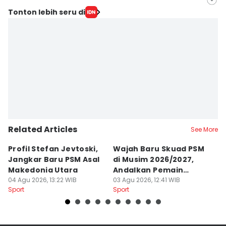
Editor
Tonton lebih seru di
Ach. Hidayat Alsair
Editor
Aan Pranata
Related Articles
See More
Profil Stefan Jevtoski,
Wajah Baru Skuad PSM
D
Jangkar Baru PSM Asal
di Musim 2026/2027,
Z
Makedonia Utara
Andalkan Pemain
B
04 Agu 2026, 13:22 WIB
Balkan
03 Agu 2026, 12:41 WIB
B
26
Sport
Sport
Sp