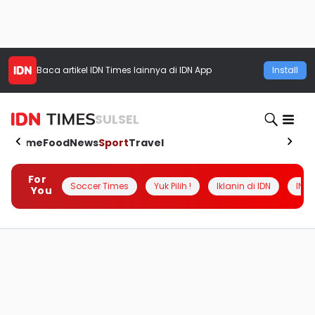
Baca artikel
IDN Times
lainnya di IDN App
Install
SULSEL
Home
Food
News
Sport
Travel
For
Soccer Times
Yuk Pilih !
Iklanin di IDN
INSI
You