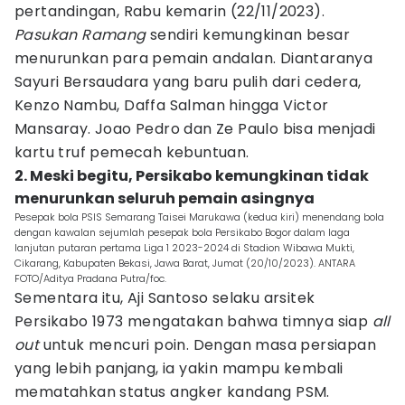
pertandingan, Rabu kemarin (22/11/2023).
Pasukan Ramang
sendiri kemungkinan besar
menurunkan para pemain andalan. Diantaranya
Sayuri Bersaudara yang baru pulih dari cedera,
Kenzo Nambu, Daffa Salman hingga Victor
Mansaray. Joao Pedro dan Ze Paulo bisa menjadi
kartu truf pemecah kebuntuan.
2. Meski begitu, Persikabo kemungkinan tidak
menurunkan seluruh pemain asingnya
Pesepak bola PSIS Semarang Taisei Marukawa (kedua kiri) menendang bola
dengan kawalan sejumlah pesepak bola Persikabo Bogor dalam laga
lanjutan putaran pertama Liga 1 2023-2024 di Stadion Wibawa Mukti,
Cikarang, Kabupaten Bekasi, Jawa Barat, Jumat (20/10/2023). ANTARA
FOTO/Aditya Pradana Putra/foc.
Sementara itu, Aji Santoso selaku arsitek
Persikabo 1973 mengatakan bahwa timnya siap
all
out
untuk mencuri poin. Dengan masa persiapan
yang lebih panjang, ia yakin mampu kembali
mematahkan status angker kandang PSM.