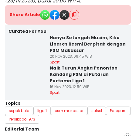
(23/11/2023), pukul 20.00 WITA.
Share Article
Curated For You
Hanya Setengah Musim, Kike
Linares Resmi Berpisah dengan
PSM Makassar
20 Nov 2023, 09:45 WIB
Sport
Naik Turun Angka Penonton
Kandang PSM di Putaran
Pertama Liga 1
16 Nov 2023, 12:50 WIB
Sport
Topics
sepak bola
liga 1
psm makassar
sulsel
Parepare
Persikabo 1973
Editorial Team