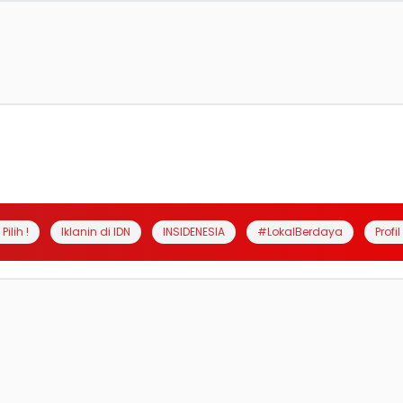
Pilih !
Iklanin di IDN
INSIDENESIA
#LokalBerdaya
Profi