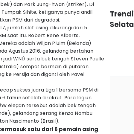
bek) dan Park Jung-hwan (striker). Di
umpak Sihite, ketiganya punya andil
Trendi
kan PSM dari degradasi.
Selat
17, jumlah slot asing dikurangi dari 5
SM saat itu, Robert Rene Alberts,
Mereka adalah Wiljan Pluim (Belanda)
da Agustus 2016, gelandang bertahan
enjadi WNI) serta bek tengah Steven Paulle
Australia) sempat bermain di putaran
ke Persija dan diganti oleh Pavel
ecap sukses juara Liga 1 bersama PSM di
 6 tahun setelah direkrut. Para legiun
ker
elegan tersebut adalah bek tengah
rde), gelandang serang Kenzo Nambu
ton Nascimento (Brasil).
termasuk satu dari 6 pemain asing