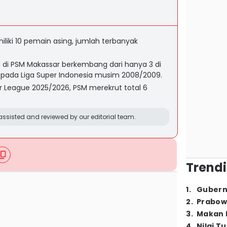
liki 10 pemain asing, jumlah terbanyak
di PSM Makassar berkembang dari hanya 3 di
5 pada Liga Super Indonesia musim 2008/2009.
 League 2025/2026, PSM merekrut total 6
ssisted and reviewed by our editorial team.
Trendi
1
.
Gubern
2
.
Prabow
3
.
Makan B
4
.
Nilai T