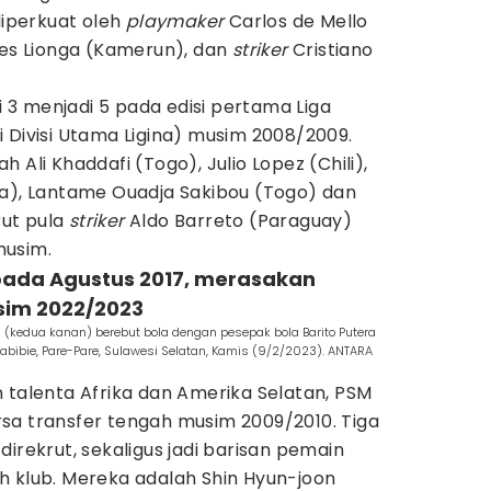
diperkuat oleh
playmaker
Carlos de Mello
les Lionga (Kamerun), dan
striker
Cristiano
3 menjadi 5 pada edisi pertama Liga
 Divisi Utama Ligina) musim 2008/2009.
 Ali Khaddafi (Togo), Julio Lopez (Chili),
na), Lantame Ouadja Sakibou (Togo) dan
rut pula
striker
Aldo Barreto (Paraguay)
musim.
t pada Agustus 2017, merasakan
sim 2022/2023
(kedua kanan) berebut bola dengan pesepak bola Barito Putera
 Habibie, Pare-Pare, Sulawesi Selatan, Kamis (9/2/2023). ANTARA
 talenta Afrika dan Amerika Selatan, PSM
sa transfer tengah musim 2009/2010. Tiga
irekrut, sekaligus jadi barisan pemain
h klub. Mereka adalah Shin Hyun-joon