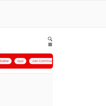
l Dokter
Quiz
Join Community