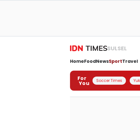
SULSEL
Home
Food
News
Sport
Travel
For
Soccer Times
Yuk 
You