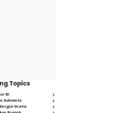
ng Topics
ur BI
o Subianto
ergizi Gratis
ukar Rupiah