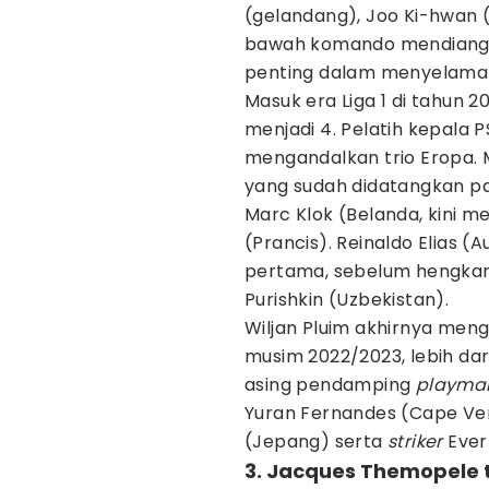
(gelandang), Joo Ki-hwan (
bawah komando mendiang T
penting dalam menyelamat
Masuk era Liga 1 di tahun 20
menjadi 4. Pelatih kepala P
mengandalkan trio Eropa. 
yang sudah didatangkan pa
Marc Klok (Belanda, kini m
(Prancis). Reinaldo Elias (
pertama, sebelum hengkang 
Purishkin (Uzbekistan).
Wiljan Pluim akhirnya meng
musim 2022/2023, lebih dari
asing pendamping
playma
Yuran Fernandes (Cape Ve
(Jepang) serta
striker
Ever
3. Jacques Themopele 