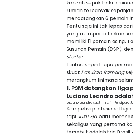
kancah sepak bola nasional,
jumlah terbanyak sepanjan
mendatangkan 6 pemain im
Tentu saja ini tak lepas dar
yang memperbolehkan selur
memiliki 11 pemain asing. 
Susunan Pemain (DSP), den
starter
.
Lantas, seperti apa perk
skuat
Pasukan Ramang
sej
merangkum linimasa selam
1. PSM datangkan tiga 
Luciano Leandro adala
Luciano Leandro saat melatih Persipura J
Kompetisi profesional Ligi
tapi
Juku Eja
baru merekrut
sekaligus yang pertama kal
tersebut adalah trio Brasil