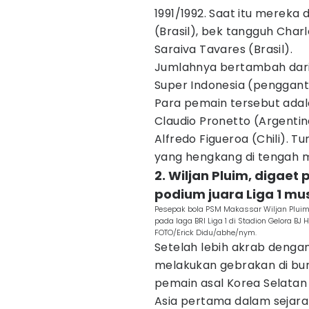
1991/1992. Saat itu mereka 
(Brasil), bek tangguh Char
Saraiva Tavares (Brasil).
Jumlahnya bertambah dari 
Super Indonesia (pengganti
Para pemain tersebut adalah
Claudio Pronetto (Argenti
Alfredo Figueroa (Chili). Tu
yang hengkang di tengah 
2. Wiljan Pluim, digae
podium juara Liga 1 mu
Pesepak bola PSM Makassar Wiljan Pluim 
pada laga BRI Liga 1 di Stadion Gelora BJ
FOTO/Erick Didu/abhe/nym.
Setelah lebih akrab dengan
melakukan gebrakan di bur
pemain asal Korea Selatan d
Asia pertama dalam sejara