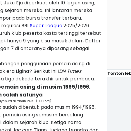
 Juku Eja diperkuat oleh 10 legiun asing,
g sejarah mereka. Ini lantaran mereka
por pada bursa transfer terbaru.
i regulasi BRI
Super League
2025/2026
uh klub peserta kasta tertinggi tersebut
Tapi, hanya 9 yang bisa masuk dalam Daftar
gan 7 di antaranya dipasang sebagai
embangan penggunaan pemain asing di
ak era Ligina? Berikut ini I
DN Times
Tonton leb
a tiga dekade terakhir untuk pembaca.
pemain asing di musim 1995/1996,
h salah satunya
ayapura di tahun 2019. (PSSI.org)
na sudah dibentuk pada musim 1994/1995,
 pemain asing semusim berselang
i dalam sejarah klub. Ketiga nama
 yakni Jacksen Tiago, Luciano Leandro dan