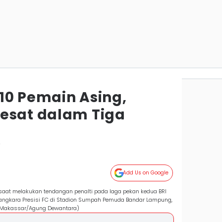
i 10 Pemain Asing,
esat dalam Tiga
r
Add Us on Google
saat melakukan tendangan penalti pada laga pekan kedua BRI
ngkara Presisi FC di Stadion Sumpah Pemuda Bandar Lampung,
SM Makassar/Agung Dewantara)