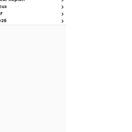
tus
FF
026