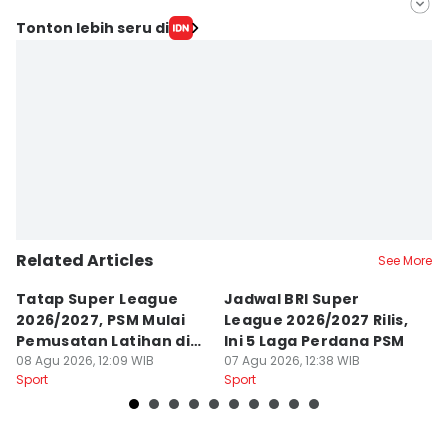
Editor
Tonton lebih seru di
Irwan Idris
Editor
Ach. Hidayat Alsair
Related Articles
See More
Tatap Super League
Jadwal BRI Super
Pr
2026/2027, PSM Mulai
League 2026/2027 Rilis,
J
Pemusatan Latihan di
Ini 5 Laga Perdana PSM
M
Jogja
08 Agu 2026, 12:09 WIB
07 Agu 2026, 12:38 WIB
04
Sport
Sport
Sp