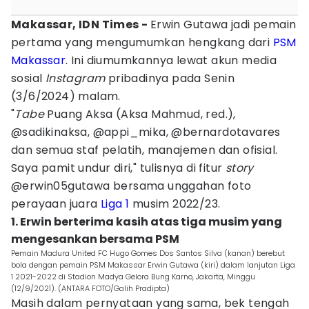
Makassar, IDN Times -
Erwin Gutawa jadi pemain
pertama yang mengumumkan hengkang dari
PSM
Makassar
. Ini diumumkannya lewat akun media
sosial
Instagram
pribadinya pada Senin
(3/6/2024) malam.
"
Tabe
Puang Aksa (Aksa Mahmud, red.),
@sadikinaksa, @appi_mika, @bernardotavares
dan semua staf pelatih, manajemen dan ofisial.
Saya pamit undur diri," tulisnya di fitur
story
@erwin05gutawa bersama unggahan foto
perayaan juara
Liga 1
musim 2022/23.
1. Erwin berterima kasih atas tiga musim yang
mengesankan bersama PSM
Pemain Madura United FC Hugo Gomes Dos Santos Silva (kanan) berebut
bola dengan pemain PSM Makassar Erwin Gutawa (kiri) dalam lanjutan Liga
1 2021-2022 di Stadion Madya Gelora Bung Karno, Jakarta, Minggu
(12/9/2021). (ANTARA FOTO/Galih Pradipta)
Masih dalam pernyataan yang sama, bek tengah