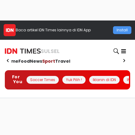
Baca artikel
IDN Times
lainnya di IDN App
Install
SULSEL
Home
Food
News
Sport
Travel
For
Soccer Times
Yuk Pilih !
Iklanin di IDN
INSI
You