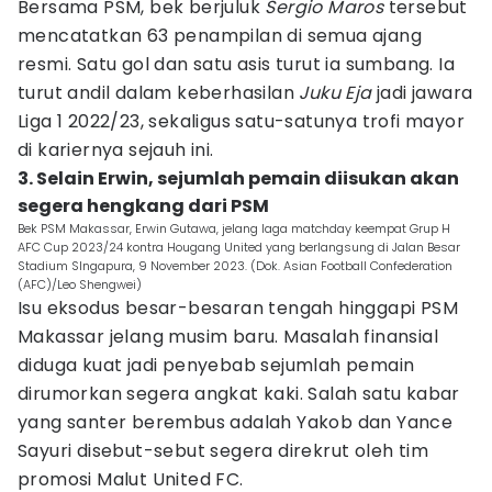
Bersama PSM, bek berjuluk
Sergio Maros
tersebut
mencatatkan 63 penampilan di semua ajang
resmi. Satu gol dan satu asis turut ia sumbang. Ia
turut andil dalam keberhasilan
Juku Eja
jadi jawara
Liga 1 2022/23, sekaligus satu-satunya trofi mayor
di kariernya sejauh ini.
3. Selain Erwin, sejumlah pemain diisukan akan
segera hengkang dari PSM
Bek PSM Makassar, Erwin Gutawa, jelang laga matchday keempat Grup H
AFC Cup 2023/24 kontra Hougang United yang berlangsung di Jalan Besar
Stadium SIngapura, 9 November 2023. (Dok. Asian Football Confederation
(AFC)/Leo Shengwei)
Isu eksodus besar-besaran tengah hinggapi PSM
Makassar jelang musim baru. Masalah finansial
diduga kuat jadi penyebab sejumlah pemain
dirumorkan segera angkat kaki. Salah satu kabar
yang santer berembus adalah Yakob dan Yance
Sayuri disebut-sebut segera direkrut oleh tim
promosi Malut United FC.