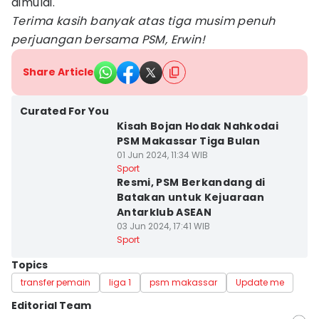
dimulai.
Terima kasih banyak atas tiga musim penuh
perjuangan bersama PSM, Erwin!
Share Article
Curated For You
Kisah Bojan Hodak Nahkodai
PSM Makassar Tiga Bulan
01 Jun 2024, 11:34 WIB
Sport
Resmi, PSM Berkandang di
Batakan untuk Kejuaraan
Antarklub ASEAN
03 Jun 2024, 17:41 WIB
Sport
Topics
transfer pemain
liga 1
psm makassar
Update me
Editorial Team