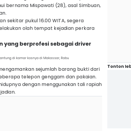
ui bernama Mispawati (28), asal Simbuan,
an.
an sekitar pukul 16.00 WITA, segera
elakukan olah tempat kejadian perkara
n yang berprofesi sebagai driver
rgantung di kamar kosnya di Makassar, Rabu
Tonton leb
i mengamankan sejumlah barang bukti dari
eberapa telepon genggam dan pakaian.
hidupnya dengan menggunakan tali rapiah
jadian.