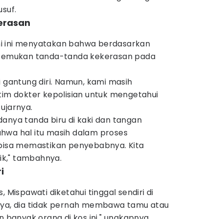
usuf.
kerasan
i ini menyatakan bahwa berdasarkan
ditemukan tanda-tanda kekerasan pada
i gantung diri. Namun, kami masih
tim dokter kepolisian untuk mengetahui
ujarnya.
anya tanda biru di kaki dan tangan
hwa hal itu masih dalam proses
 bisa memastikan penyebabnya. Kita
sik," tambahnya.
i
, Mispawati diketahui tinggal sendiri di
aya, dia tidak pernah membawa tamu atau
n banyak orang di kos ini," ungkapnya.