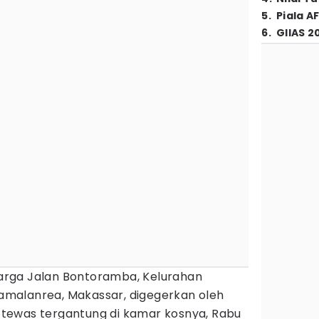
5
.
Piala A
6
.
GIIAS 2
rga Jalan Bontoramba, Kelurahan
malanrea, Makassar, digegerkan oleh
tewas tergantung di kamar kosnya, Rabu