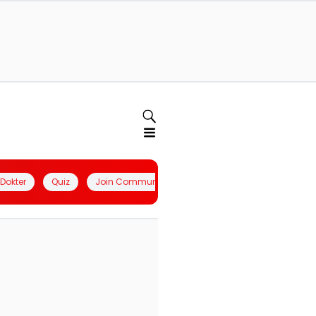
l Dokter
Quiz
Join Community