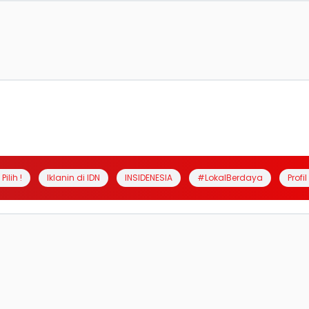
Pilih !
Iklanin di IDN
INSIDENESIA
#LokalBerdaya
Profi