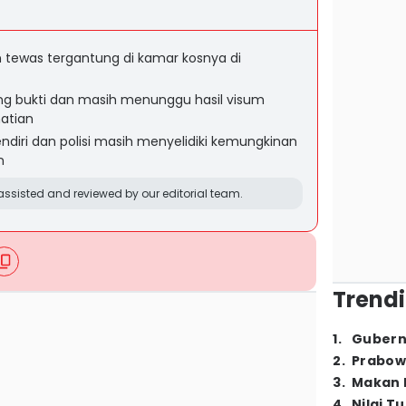
 tewas tergantung di kamar kosnya di
g bukti dan masih menunggu hasil visum
atian
endiri dan polisi masih menyelidiki kemungkinan
n
ssisted and reviewed by our editorial team.
Trendi
1
.
Gubern
2
.
Prabow
3
.
Makan B
4
.
Nilai T