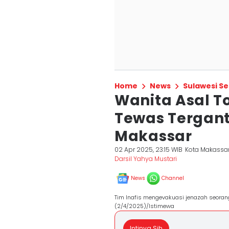
Home
News
Sulawesi Se
Wanita Asal T
Tewas Tergant
Makassar
02 Apr 2025, 23:15 WIB
Kota Makassa
Darsil Yahya Mustari
News
Channel
Tim Inafis mengevakuasi jenazah seoran
(2/4/2025)/Istimewa
Intinya Sih