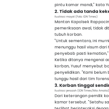
pintu kamar mandi," kata Y
2. Tidak ada tanda ke
Ilustrasi mayat (Foto: IDN Times)
Mantan Kapolsek Rappocin
pemeriksaan awal, tidak 
tubuh korban.
"Untuk sementara, ini murn
menunggu hasil visum dari 
penyebab pasti kematian," 
Ketika ditanya mengenai ad
korban, Yusuf menyebut ba
penyelidikan. "Kami belum
tunggu hasil dari tim foren
3. Korban tinggal sendir
Ilustrasi jenazah (IDN Times/Mia Amalia)
Dari keterangan pemilik kos
kamar tersebut. "Setahu s
terlihat berinteraksi denga