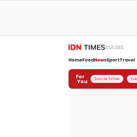
SULSEL
Home
Food
News
Sport
Travel
For
Soccer Times
Yuk 
You