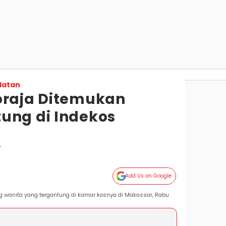
latan
oraja Ditemukan
ung di Indekos
r
Add Us on Google
g wanita yang tergantung di kamar kosnya di Makassar, Rabu