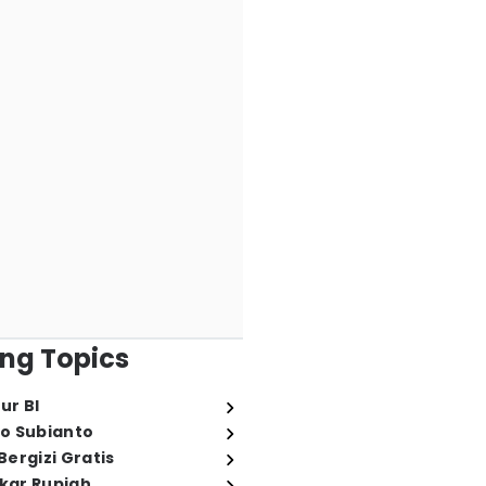
ng Topics
ur BI
o Subianto
ergizi Gratis
ukar Rupiah