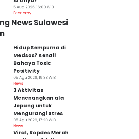
Artinya?
5 Aug 2026, 16:00 WIB
Economy
ing News Sulawesi
an
Hidup Sempurna di
Medsos? Kenali
Bahaya Toxic
Positivity
05 Agu 2026, 19:33 WIB
News
3 Aktivitas
Menenangkan ala
olemik Perda LAD
Menteri LH Minta
Hidup Sempurna 
Jepang untuk
owa, DPRD
Masyarakat Tak
Medsos? Kenali
Mengurangi Stres
anggil Pemkab
Khawatir dengan
Bahaya Toxic
05 Agu 2026, 17:20 WIB
an Kesultanan
PSEL Modern
Positivity
News
owa
05 Agu 2026, 23:06 WIB
05 Agu 2026, 19:33 WIB
Viral, Kopdes Merah
News
News
 Agu 2026, 04:21 WIB