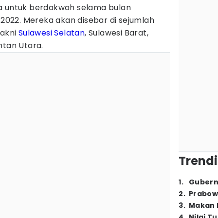
da untuk berdakwah selama bulan
il 2022. Mereka akan disebar di sejumlah
yakni
Sulawesi Selatan
, Sulawesi Barat,
ntan Utara.
Trendi
1
.
Gubern
2
.
Prabow
3
.
Makan B
4
.
Nilai T