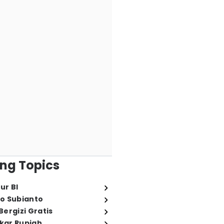
ng Topics
ur BI
o Subianto
ergizi Gratis
ukar Rupiah