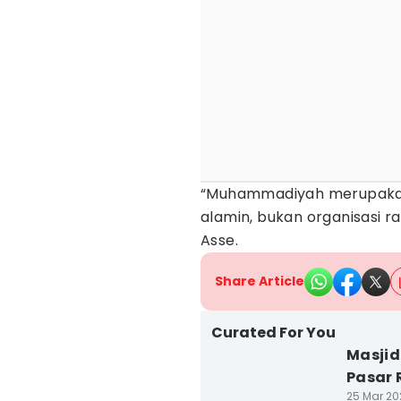
“Muhammadiyah merupakan 
alamin, bukan organisasi r
Asse.
Share Article
Curated For You
Masjid
Pasar
25 Mar 202