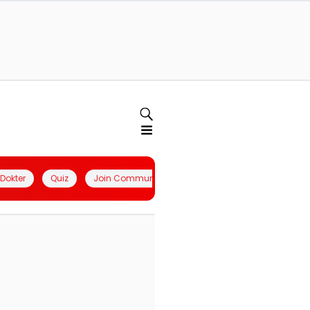
l Dokter
Quiz
Join Community