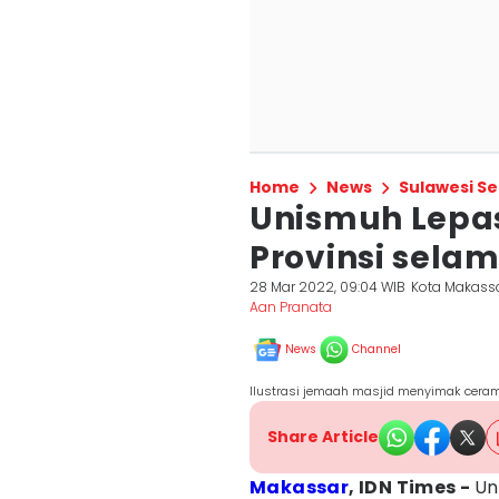
Home
News
Sulawesi Se
Unismuh Lepas 
Provinsi sel
28 Mar 2022, 09:04 WIB
Kota Makass
Aan Pranata
News
Channel
Ilustrasi jemaah masjid menyimak cera
Share Article
Makassar
, IDN Times -
Un