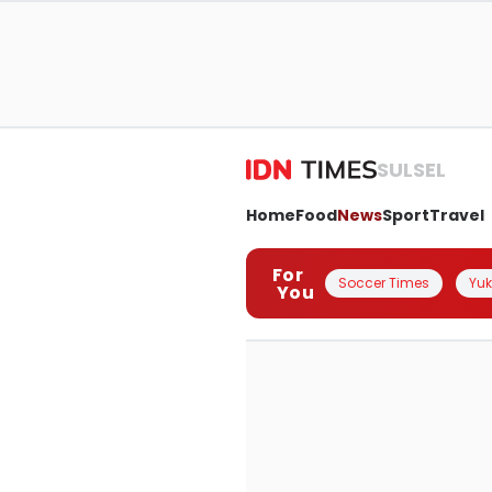
SULSEL
Home
Food
News
Sport
Travel
For
Soccer Times
Yuk 
You