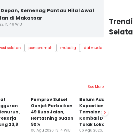
Depan, Kemenag Pantau Hilal Awal
an di Makassar
Trend
22, 15:49 WIB
Selat
esi selatan
penceramah
mubalig
dai muda
See More
tat
Pemprov Sulsel
Belum Ada
P
gguran
Genjot Perbaikan
Kepastian, Warga
G
Menurun,
49 Ruas Jalan,
Tamalanrea
P
Pekerja
Hertasning Sudah
Kembali Demo
d
ang 23,8
90%
Tolak Lokasi PSEL
G
06 Agu 2026, 13:14 WIB
06 Agu 2026, 12:48 WIB
06