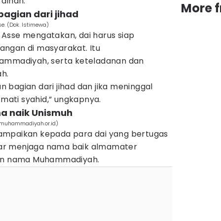
rdinan.
More 
agian dari jihad
e. (Dok. Istimewa)
Asse mengatakan, dai harus siap
ngan di masyarakat. Itu
hammadiyah, serta keteladanan dan
h.
bagian dari jihad dan jika meninggal
ati syahid,” ungkapnya.
ma naik Unismuh
/muhammadiyah.or.id)
ampaikan kepada para dai yang bertugas
ar menjaga nama baik almamater
gan nama Muhammadiyah.