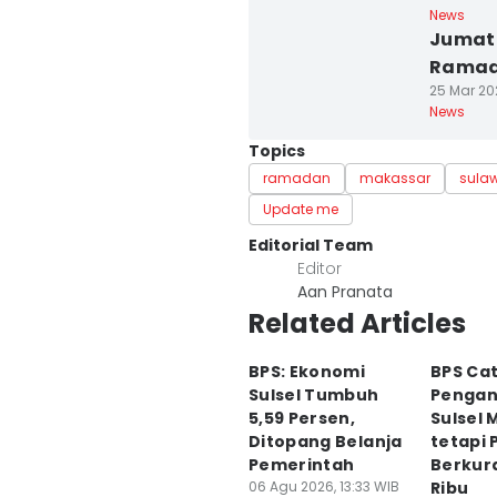
News
Jumat 
Ramad
25 Mar 20
News
Topics
ramadan
makassar
sulaw
Update me
Editorial Team
Editor
Aan Pranata
Related Articles
BPS: Ekonomi
BPS Ca
Sulsel Tumbuh
Pengan
5,59 Persen,
Sulsel 
Ditopang Belanja
tetapi 
Pemerintah
Berkur
06 Agu 2026, 13:33 WIB
Ribu