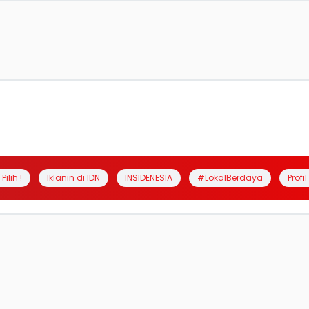
Pilih !
Iklanin di IDN
INSIDENESIA
#LokalBerdaya
Profi