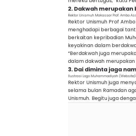
mereka bertugas,” kata Fe
2. Dakwah merupakan b
Rektor Unismuh Makassar Prof. Ambo Ass
Rektor Unismuh Prof Ambo 
menghadapi berbagai tanta
berkaitan kepribadian Mu
keyakinan dalam berdakwa
“Berdakwah juga merupakan 
dalam dakwah merupakan m
3. Dai diminta jaga na
Ilustrasi Logo Muhammadiyah (Website
Rektor Unismuh juga meny
selama bulan Ramadan ag
Unismuh. Begitu juga den