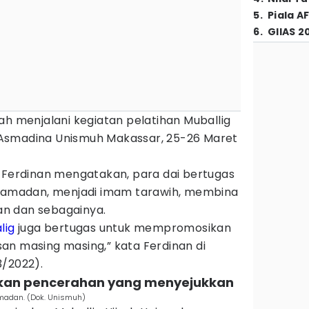
5
.
Piala A
6
.
GIIAS 2
ah menjalani kegiatan pelatihan Muballig
la Asmadina Unismuh Makassar, 25-26 Maret
r Ferdinan mengatakan, para dai bertugas
madan, menjadi imam tarawih, membina
n dan sebagainya.
lig
juga bertugas untuk mempromosikan
an masing masing,” kata Ferdinan di
3/2022).
ikan pencerahan yang menyejukkan
amadan. (Dok. Unismuh)